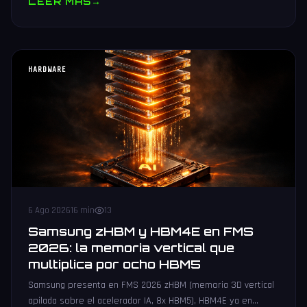
LEER MAS
→
HARDWARE
6 Ago 2026
16 min
13
Samsung zHBM y HBM4E en FMS
2026: la memoria vertical que
multiplica por ocho HBM5
Samsung presenta en FMS 2026 zHBM (memoria 3D vertical
apilada sobre el acelerador IA, 8x HBM5), HBM4E ya en