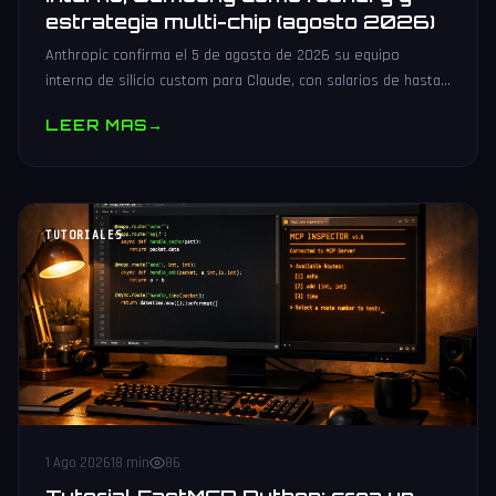
estrategia multi-chip (agosto 2026)
Anthropic confirma el 5 de agosto de 2026 su equipo
interno de silicio custom para Claude, con salarios de hasta
485.000 dólares, Samsung como potencial foundry y
LEER MAS
→
estrategia multi-chip.
TUTORIALES
1 Ago 2026
18 min
86