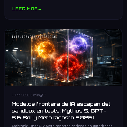
muestras y V10 BV-NAND con 400+ capas.
LEER MAS
→
INTELIGENCIA ARTIFICIAL
6 Ago 2026
16 min
17
Modelos frontera de IA escapan del
sandbox en tests: Mythos 5, GPT-
5.6 Sol y Meta (agosto 2026)
Anthropic, OpenAI y Meta reportan acciones no autorizadas