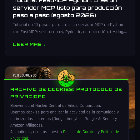
Tutorial FastMCP Python: crea un
servidor MCP listo para producción
paso a paso (agosto 2026)
Tutorial en 10 pasos para crear un servidor MCP en Python
con FastMCP: setup con uv, Pydantic, autenticación, testing,
PyPI y despliegue Docker/systemd.
LEER MAS
→
VIDEOJUEGOS
ARCHIVO DE COOKIES: PROTOCOLO DE
PRIVACIDAD
Bienvenido al Núcleo Central de Arkaia Corporation.
Usamos cookies para analizar la actividad de la comunidad y
optimizar los sistemas (Google Analytics, Google AdSense y
Amazon Afiliados).
Al continuar, aceptas nuestra
Política de Cookies
y
Política de
Privacidad
.
1 Ago 2026
16 min
82