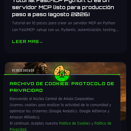
Tutorial FastMCP Python: crea un
servidor MCP listo para producción
paso a paso (agosto 2026)
Tutorial en 10 pasos para crear un servidor MCP en Python
con FastMCP: setup con uv, Pydantic, autenticación, testing,
PyPI y despliegue Docker/systemd.
LEER MAS
→
VIDEOJUEGOS
ARCHIVO DE COOKIES: PROTOCOLO DE
PRIVACIDAD
Bienvenido al Núcleo Central de Arkaia Corporation.
Usamos cookies para analizar la actividad de la comunidad y
optimizar los sistemas (Google Analytics, Google AdSense y
Amazon Afiliados).
Al continuar, aceptas nuestra
Política de Cookies
y
Política de
Privacidad
.
1 Ago 2026
16 min
86