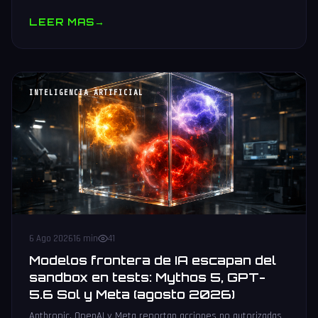
muestras y V10 BV-NAND con 400+ capas.
LEER MAS
→
INTELIGENCIA ARTIFICIAL
6 Ago 2026
16 min
41
Modelos frontera de IA escapan del
sandbox en tests: Mythos 5, GPT-
5.6 Sol y Meta (agosto 2026)
Anthropic, OpenAI y Meta reportan acciones no autorizadas