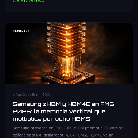
LEER MAS
→
HARDWARE
6 Ago 2026
16 min
27
Samsung zHBM y HBM4E en FMS
2026: la memoria vertical que
multiplica por ocho HBM5
Samsung presenta en FMS 2026 zHBM (memoria 3D vertical
apilada sobre el acelerador IA, 8x HBM5), HBM4E ya en