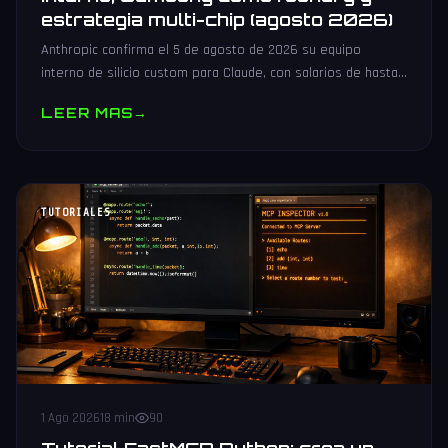
estrategia multi-chip (agosto 2026)
Anthropic confirma el 5 de agosto de 2026 su equipo
interno de silicio custom para Claude, con salarios de hasta
485.000 dólares, Samsung como potencial foundry y
LEER MAS
→
estrategia multi-chip.
TUTORIALES
1 Ago 2026
18 min
90