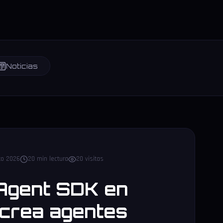
Noticias
to 2026
20 min lectura
20 visitas
Agent SDK en
 crea agentes