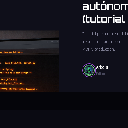
autónom
(tutoria
Tutorial paso a paso del
instalación, permission 
MCP y producción.
Arkaia
Editor