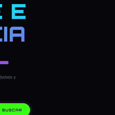
 E
IA
L
lusivas y
BUSCAR