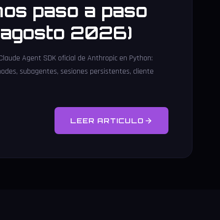
os paso a paso
l agosto 2026)
 Claude Agent SDK oficial de Anthropic en Python:
modes, subagentes, sesiones persistentes, cliente
LEER ARTICULO