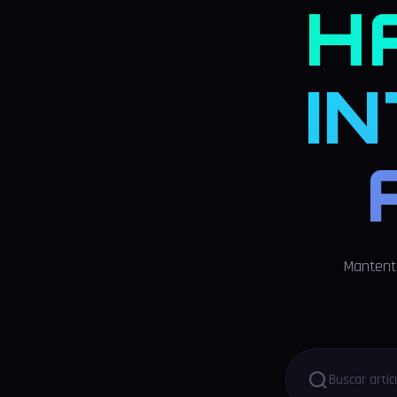
H
I
Mantente