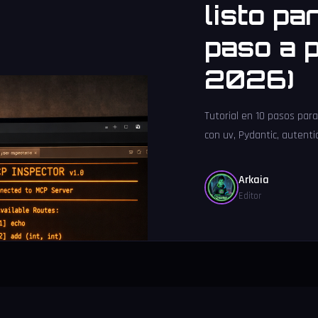
listo pa
paso a 
2026)
Tutorial en 10 pasos par
con uv, Pydantic, autenti
Arkaia
Editor