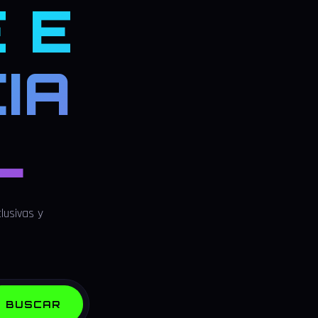
 E
IA
L
lusivas y
BUSCAR