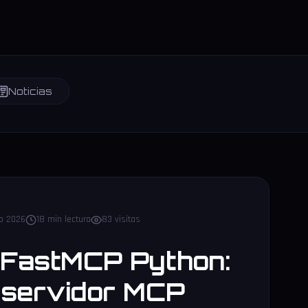
Noticias
to 2026
18 min lectura
83 visitas
l FastMCP Python:
 servidor MCP