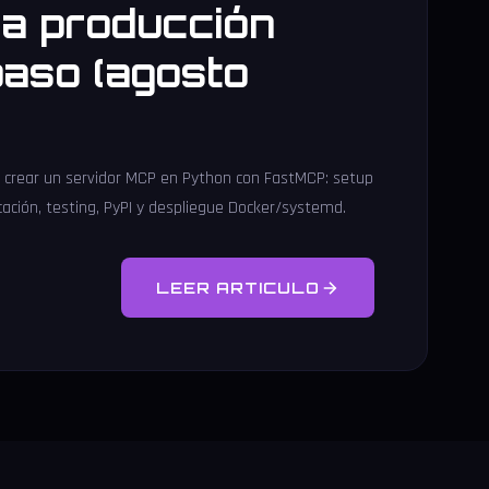
ra producción
paso (agosto
a crear un servidor MCP en Python con FastMCP: setup
cación, testing, PyPI y despliegue Docker/systemd.
LEER ARTICULO