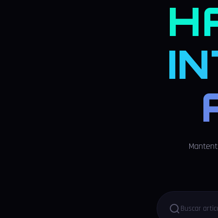
H
I
Mantente