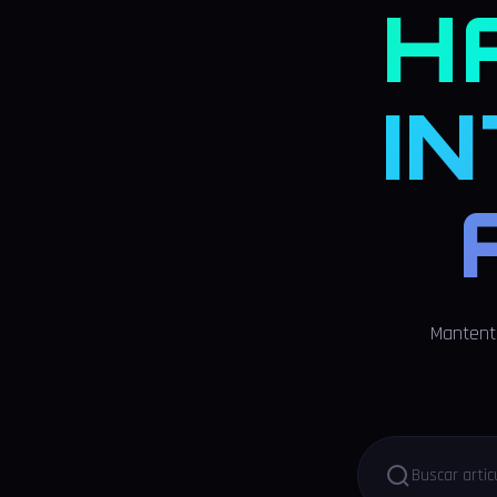
H
I
Mantente