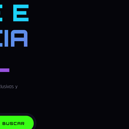
 E
IA
L
lusivas y
BUSCAR