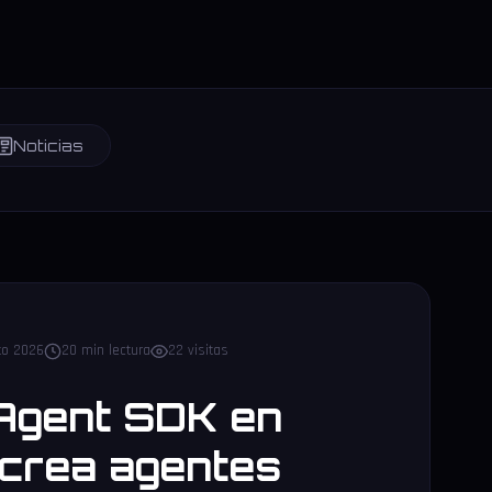
Noticias
to 2026
20 min lectura
22 visitas
Agent SDK en
 crea agentes