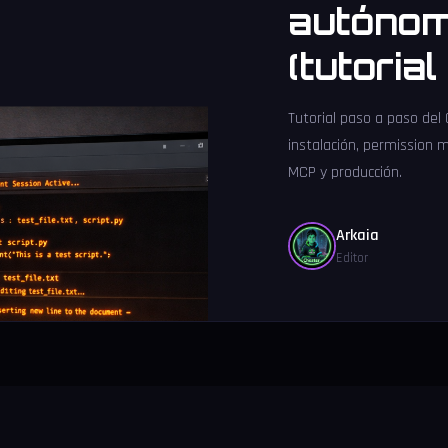
autónom
(tutoria
Tutorial paso a paso del
instalación, permission 
MCP y producción.
Arkaia
Editor