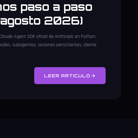
os paso a paso
l agosto 2026)
 Claude Agent SDK oficial de Anthropic en Python:
modes, subagentes, sesiones persistentes, cliente
LEER ARTICULO