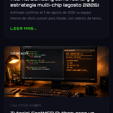
estrategia multi-chip (agosto 2026)
Anthropic confirma el 5 de agosto de 2026 su equipo
interno de silicio custom para Claude, con salarios de hasta
485.000 dólares, Samsung como potencial foundry y
LEER MAS
→
estrategia multi-chip.
TUTORIALES
1 Ago 2026
18 min
89