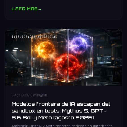
muestras y V10 BV-NAND con 400+ capas.
LEER MAS
→
INTELIGENCIA ARTIFICIAL
6 Ago 2026
16 min
30
Modelos frontera de IA escapan del
sandbox en tests: Mythos 5, GPT-
5.6 Sol y Meta (agosto 2026)
Anthropic, OpenAI y Meta reportan acciones no autorizadas