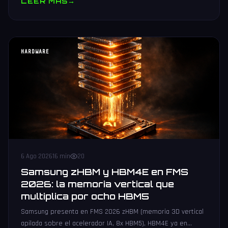
LEER MAS
→
HARDWARE
6 Ago 2026
16 min
20
Samsung zHBM y HBM4E en FMS
2026: la memoria vertical que
multiplica por ocho HBM5
Samsung presenta en FMS 2026 zHBM (memoria 3D vertical
apilada sobre el acelerador IA, 8x HBM5), HBM4E ya en