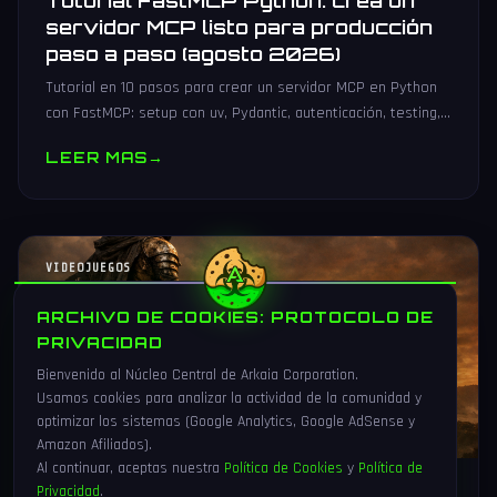
Tutorial FastMCP Python: crea un
servidor MCP listo para producción
paso a paso (agosto 2026)
Tutorial en 10 pasos para crear un servidor MCP en Python
con FastMCP: setup con uv, Pydantic, autenticación, testing,
PyPI y despliegue Docker/systemd.
LEER MAS
→
VIDEOJUEGOS
ARCHIVO DE COOKIES: PROTOCOLO DE
PRIVACIDAD
Bienvenido al Núcleo Central de Arkaia Corporation.
Usamos cookies para analizar la actividad de la comunidad y
optimizar los sistemas (Google Analytics, Google AdSense y
Amazon Afiliados).
Al continuar, aceptas nuestra
Política de Cookies
y
Política de
Privacidad
.
1 Ago 2026
16 min
83