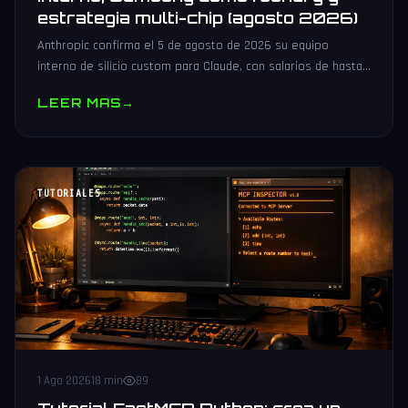
estrategia multi-chip (agosto 2026)
Anthropic confirma el 5 de agosto de 2026 su equipo
interno de silicio custom para Claude, con salarios de hasta
485.000 dólares, Samsung como potencial foundry y
LEER MAS
→
estrategia multi-chip.
TUTORIALES
1 Ago 2026
18 min
89