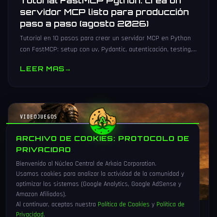
Tutorial FastMCP Python: crea un
servidor MCP listo para producción
paso a paso (agosto 2026)
Tutorial en 10 pasos para crear un servidor MCP en Python
con FastMCP: setup con uv, Pydantic, autenticación, testing,
PyPI y despliegue Docker/systemd.
LEER MAS
→
VIDEOJUEGOS
ARCHIVO DE COOKIES: PROTOCOLO DE
PRIVACIDAD
Bienvenido al Núcleo Central de Arkaia Corporation.
Usamos cookies para analizar la actividad de la comunidad y
optimizar los sistemas (Google Analytics, Google AdSense y
Amazon Afiliados).
Al continuar, aceptas nuestra
Política de Cookies
y
Política de
Privacidad
.
1 Ago 2026
16 min
83