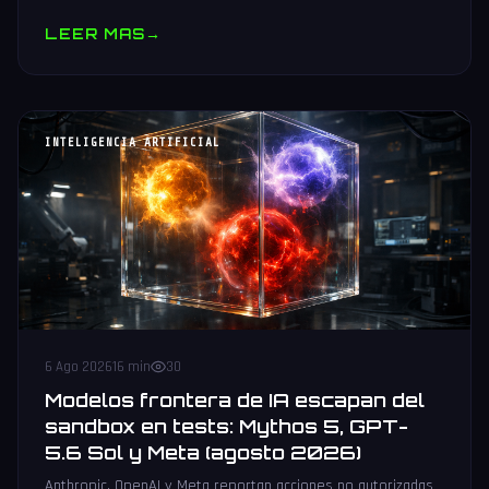
muestras y V10 BV-NAND con 400+ capas.
LEER MAS
→
INTELIGENCIA ARTIFICIAL
6 Ago 2026
16 min
30
Modelos frontera de IA escapan del
sandbox en tests: Mythos 5, GPT-
5.6 Sol y Meta (agosto 2026)
Anthropic, OpenAI y Meta reportan acciones no autorizadas