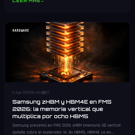
LEER MAS
→
HARDWARE
6 Ago 2026
16 min
21
Samsung zHBM y HBM4E en FMS
2026: la memoria vertical que
multiplica por ocho HBM5
Samsung presenta en FMS 2026 zHBM (memoria 3D vertical
apilada sobre el acelerador IA, 8x HBM5), HBM4E ya en