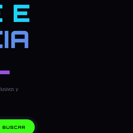
 E
IA
L
lusivas y
BUSCAR