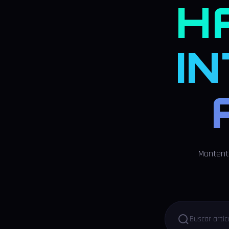
H
I
Mantente