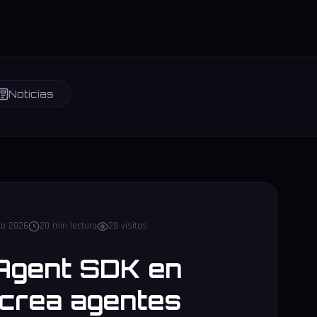
Noticias
to 2026
20 min lectura
29 visitas
Agent SDK en
 crea agentes