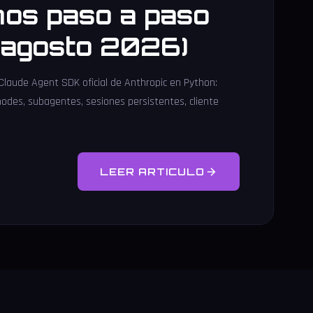
os paso a paso
l agosto 2026)
 Claude Agent SDK oficial de Anthropic en Python:
modes, subagentes, sesiones persistentes, cliente
LEER ARTICULO