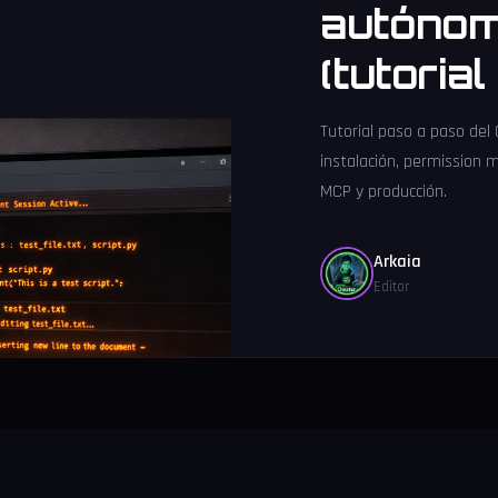
autónom
(tutoria
Tutorial paso a paso del
instalación, permission 
MCP y producción.
Arkaia
Editor