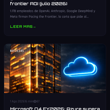
frontier AGI (julio 2026)
1.178 empleados de OpenAI, Anthropic, Google DeepMind y
Meta firman Pacing the Frontier, la carta que pide al
gobierno de EEUU herramientas para poder frenar el
LEER MAS
→
frontier AGI.
NOTICIAS
1 Ago 2026
16 min
87
Microsoft Q4 FY2026: Azure supera