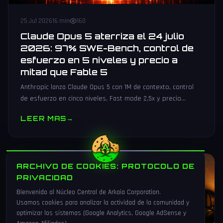
25 Jul 2026
16 min
160
Claude Opus 5 aterriza el 24 julio
2026: 97% SWE-Bench, control de
esfuerzo en 5 niveles y precio a
mitad que Fable 5
Anthropic lanza Claude Opus 5 con 1M de contexto, control
de esfuerzo en cinco niveles, Fast mode 2,5x y precio
recortado a mitad de Fable 5. Todos los benchmarks y
LEER MAS
→
precios.
ARCHIVO DE COOKIES: PROTOCOLO DE
TUTORIALES
PRIVACIDAD
Bienvenido al Núcleo Central de Arkaia Corporation.
Usamos cookies para analizar la actividad de la comunidad y
optimizar los sistemas (Google Analytics, Google AdSense y