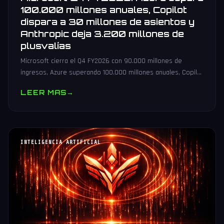
100.000 millones anuales, Copilot
dispara a 30 millones de asientos y
Anthropic deja 3.200 millones de
plusvalías
Microsoft cierra el Q4 FY2026 con 90.000 millones de
ingresos, Azure superando 100.000 millones anuales, Copilot
en 30 millones de asientos y 3.200 millones de plusvalía por
LEER MAS
→
Anthropic.
INTELIGENCIA ARTIFICIAL