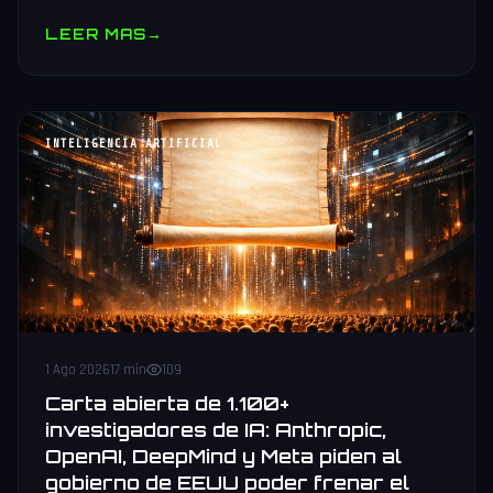
comparativa vs Nvidia B300 y AMD MI455X, stack oneAPI e
LEER MAS
→
IPEX-LLM.
INTELIGENCIA ARTIFICIAL
1 Ago 2026
17 min
109
Carta abierta de 1.100+
investigadores de IA: Anthropic,
OpenAI, DeepMind y Meta piden al
gobierno de EEUU poder frenar el