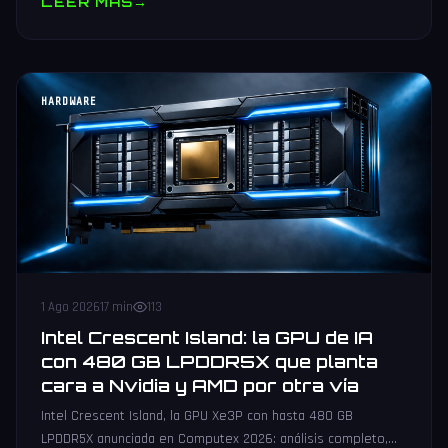
LEER MAS
→
HARDWARE
1 Ago 2026
17 min
113
Intel Crescent Island: la GPU de IA
con 480 GB LPDDR5X que planta
cara a Nvidia y AMD por otra vía
Intel Crescent Island, la GPU Xe3P con hasta 480 GB
LPDDR5X anunciada en Computex 2026: análisis completo,