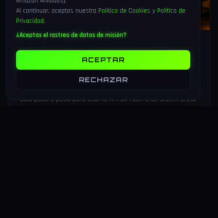
Amazon Afiliados).
Al continuar, aceptas nuestra
Política de Cookies
y
Política de
Privacidad
.
¿Aceptas el rastreo de datos de misión?
25 Jul 2026
18 min
178
Tutorial FLUX 3 API: generar vídeo,
ACEPTAR
audio e imagen con Python paso a
RECHAZAR
paso (2026)
Guía paso a paso para usar la API de FLUX 3 de Black Forest
Labs desde Python: instalación, vídeo de 20 s con audio
nativo, video-to-video y multi-shot chaining.
LEER MAS
→
VIDEOJUEGOS