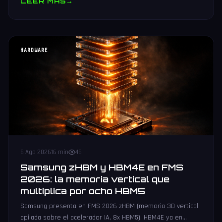
LEER MAS
→
HARDWARE
6 Ago 2026
16 min
46
Samsung zHBM y HBM4E en FMS
2026: la memoria vertical que
multiplica por ocho HBM5
Samsung presenta en FMS 2026 zHBM (memoria 3D vertical
apilada sobre el acelerador IA, 8x HBM5), HBM4E ya en