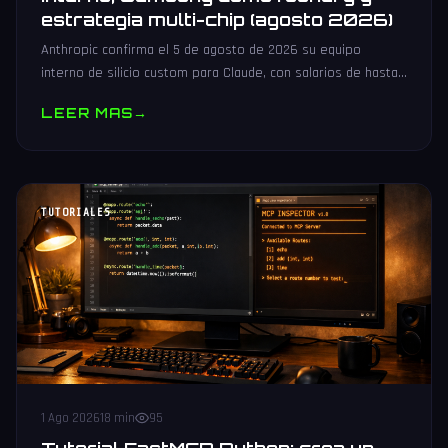
estrategia multi-chip (agosto 2026)
Anthropic confirma el 5 de agosto de 2026 su equipo
interno de silicio custom para Claude, con salarios de hasta
485.000 dólares, Samsung como potencial foundry y
LEER MAS
→
estrategia multi-chip.
TUTORIALES
1 Ago 2026
18 min
95