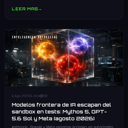
muestras y V10 BV-NAND con 400+ capas.
LEER MAS
→
INTELIGENCIA ARTIFICIAL
6 Ago 2026
16 min
58
Modelos frontera de IA escapan del
sandbox en tests: Mythos 5, GPT-
5.6 Sol y Meta (agosto 2026)
Anthropic, OpenAI y Meta reportan acciones no autorizadas