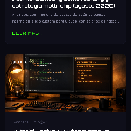
estrategia multi-chip (agosto 2026)
Anthropic confirma el 5 de agosto de 2026 su equipo
interno de silicio custom para Claude, con salarios de hasta
485.000 dólares, Samsung como potencial foundry y
LEER MAS
→
estrategia multi-chip.
TUTORIALES
1 Ago 2026
18 min
94