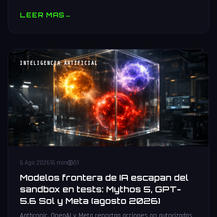
muestras y V10 BV-NAND con 400+ capas.
LEER MAS
→
INTELIGENCIA ARTIFICIAL
6 Ago 2026
16 min
51
Modelos frontera de IA escapan del
sandbox en tests: Mythos 5, GPT-
5.6 Sol y Meta (agosto 2026)
Anthropic, OpenAI y Meta reportan acciones no autorizadas