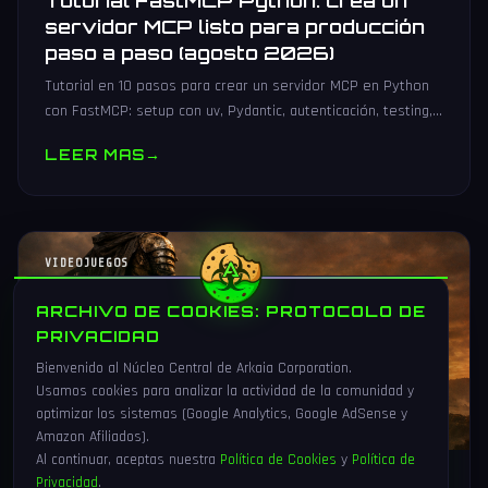
Tutorial FastMCP Python: crea un
servidor MCP listo para producción
paso a paso (agosto 2026)
Tutorial en 10 pasos para crear un servidor MCP en Python
con FastMCP: setup con uv, Pydantic, autenticación, testing,
PyPI y despliegue Docker/systemd.
LEER MAS
→
VIDEOJUEGOS
ARCHIVO DE COOKIES: PROTOCOLO DE
PRIVACIDAD
Bienvenido al Núcleo Central de Arkaia Corporation.
Usamos cookies para analizar la actividad de la comunidad y
optimizar los sistemas (Google Analytics, Google AdSense y
Amazon Afiliados).
Al continuar, aceptas nuestra
Política de Cookies
y
Política de
Privacidad
.
1 Ago 2026
16 min
90