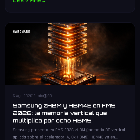
LEER MAS
→
HARDWARE
6 Ago 2026
16 min
39
Samsung zHBM y HBM4E en FMS
2026: la memoria vertical que
multiplica por ocho HBM5
Samsung presenta en FMS 2026 zHBM (memoria 3D vertical
apilada sobre el acelerador IA, 8x HBM5), HBM4E ya en