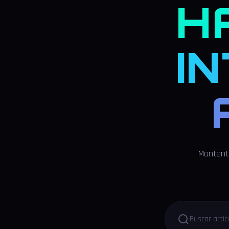
H
I
Mantente