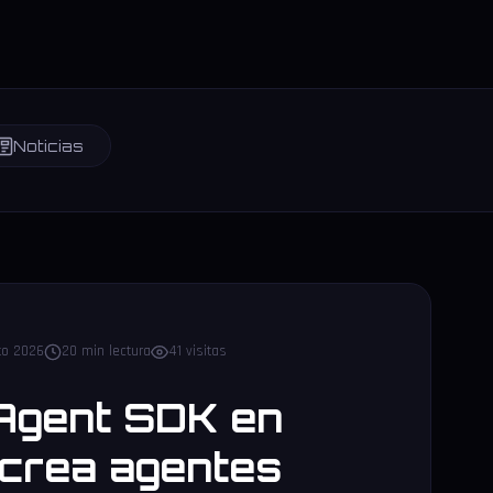
Noticias
to 2026
20 min lectura
41 visitas
Agent SDK en
 crea agentes