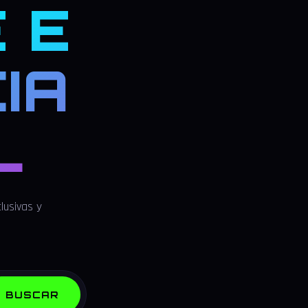
 E
IA
L
lusivas y
BUSCAR