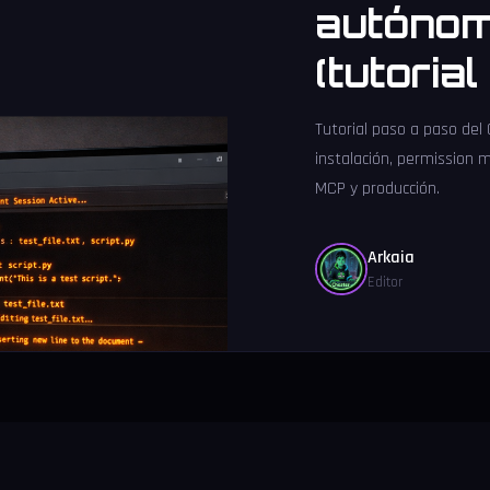
autónom
(tutoria
Tutorial paso a paso del
instalación, permission 
MCP y producción.
Arkaia
Editor