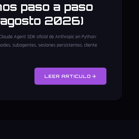
os paso a paso
l agosto 2026)
 Claude Agent SDK oficial de Anthropic en Python:
modes, subagentes, sesiones persistentes, cliente
LEER ARTICULO