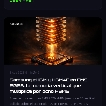
LEER MAS
→
HARDWARE
6 Ago 2026
16 min
49
Samsung zHBM y HBM4E en FMS
2026: la memoria vertical que
multiplica por ocho HBM5
Samsung presenta en FMS 2026 zHBM (memoria 3D vertical
apilada sobre el acelerador IA, 8x HBM5), HBM4E ya en