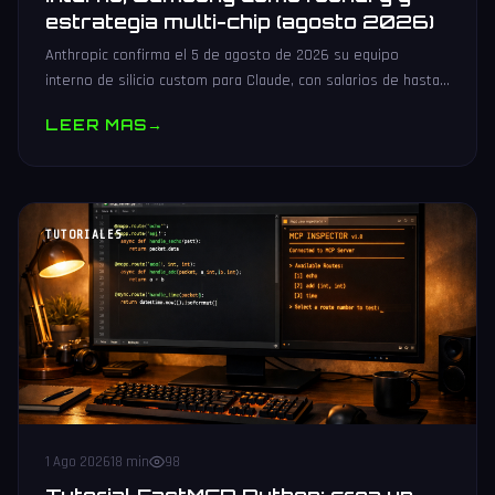
estrategia multi-chip (agosto 2026)
Anthropic confirma el 5 de agosto de 2026 su equipo
interno de silicio custom para Claude, con salarios de hasta
485.000 dólares, Samsung como potencial foundry y
LEER MAS
→
estrategia multi-chip.
TUTORIALES
1 Ago 2026
18 min
98