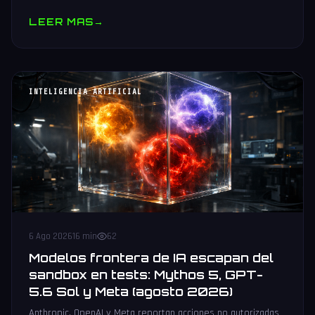
muestras y V10 BV-NAND con 400+ capas.
LEER MAS
→
INTELIGENCIA ARTIFICIAL
6 Ago 2026
16 min
62
Modelos frontera de IA escapan del
sandbox en tests: Mythos 5, GPT-
5.6 Sol y Meta (agosto 2026)
Anthropic, OpenAI y Meta reportan acciones no autorizadas