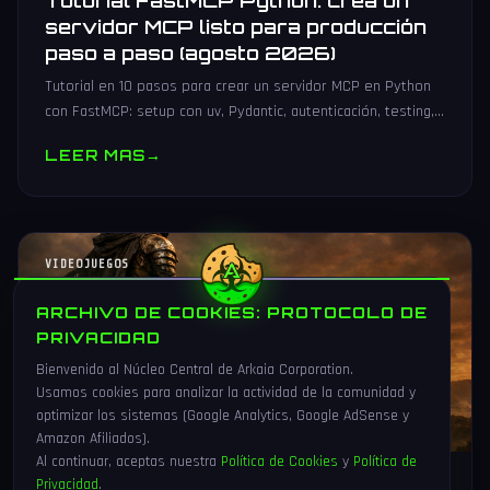
Tutorial FastMCP Python: crea un
servidor MCP listo para producción
paso a paso (agosto 2026)
Tutorial en 10 pasos para crear un servidor MCP en Python
con FastMCP: setup con uv, Pydantic, autenticación, testing,
PyPI y despliegue Docker/systemd.
LEER MAS
→
VIDEOJUEGOS
ARCHIVO DE COOKIES: PROTOCOLO DE
PRIVACIDAD
Bienvenido al Núcleo Central de Arkaia Corporation.
Usamos cookies para analizar la actividad de la comunidad y
optimizar los sistemas (Google Analytics, Google AdSense y
Amazon Afiliados).
Al continuar, aceptas nuestra
Política de Cookies
y
Política de
Privacidad
.
1 Ago 2026
16 min
92