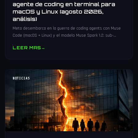
agente de coding en terminal para
macOS y Linux (agosto 2026,
análisis)
Meta desembarca en la guerra de coding agents con Muse
Code (macOS + Linux) y el modelo Muse Spark 1.2: sub-
agentes en paralelo, event log crash-safe y hasta 21x más
LEER MAS
→
barato.
NOTICIAS