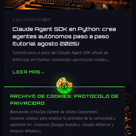
6 Ago 2026
20 min
49
Claude Agent SDK en Python: crea
agentes autónomos paso a paso
(tutorial agosto 2026)
Tutorial paso a paso del Claude Agent SDK oficial de
Anthropic en Python: instalación, permission modes,
subagentes, sesiones persistentes, cliente MCP y
LEER MAS
→
producción.
ARCHIVO DE COOKIES: PROTOCOLO DE
VIDEOJUEGOS
PRIVACIDAD
Bienvenido al Núcleo Central de Arkaia Corporation.
Usamos cookies para analizar la actividad de la comunidad y
optimizar los sistemas (Google Analytics, Google AdSense y
Amazon Afiliados).