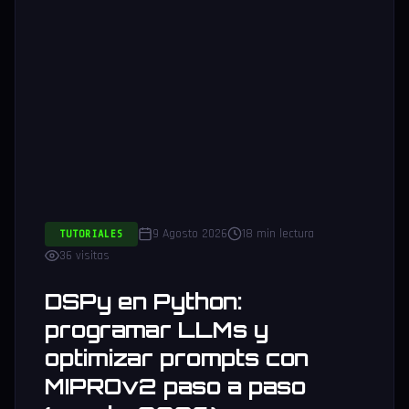
9 Agosto 2026
18 min lectura
TUTORIALES
36 visitas
DSPy en Python:
programar LLMs y
optimizar prompts con
MIPROv2 paso a paso