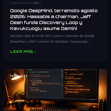
9 Ago 2026
16 min
43
Google DeepMind, terremoto agosto
2026: Hassabis a chairman, Jeff
Dean funda Discovery Loop y
Kavukcuoglu asume Gemini
Hassabis deja el rol de CEO y pasa a chairman de Google
DeepMind y chief scientist de Alphabet, Kavukcuoglu
asciende a SVP y Jeff Dean funda Discovery Loop con
LEER MAS
→
Ghemawat, Vinyals y Le.
TUTORIALES