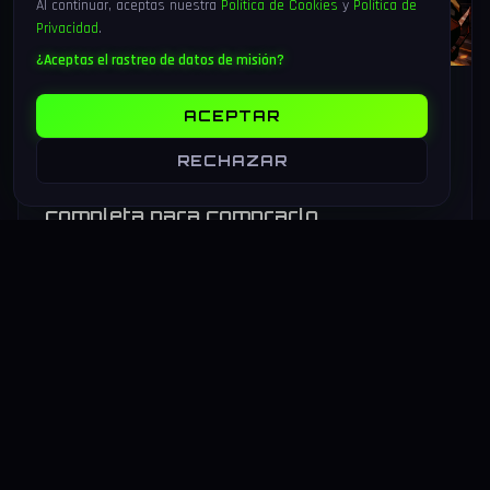
Al continuar, aceptas nuestra
Política de Cookies
y
Política de
Privacidad
.
¿Aceptas el rastreo de datos de misión?
6 Ago 2026
17 min
113
ACEPTAR
Marvel Tōkon: Fighting Souls sale
hoy 6 de agosto 2026 — análisis del
RECHAZAR
4v4 de Arc System Works y guía
completa para comprarlo
Marvel Tōkon: Fighting Souls sale hoy 6 de agosto de 2026
en PS5 y PC. Arc System Works estrena un formato inédito
4v4 tag team con 20 personajes. Análisis y guía de compra.
LEER MAS
→
HARDWARE