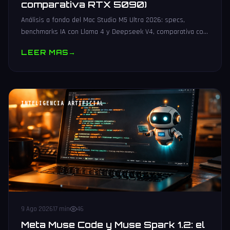
comparativa RTX 5090)
Análisis a fondo del Mac Studio M5 Ultra 2026: specs,
benchmarks IA con Llama 4 y Deepseek V4, comparativa con
RTX 5090 y configuraciones recomendadas para desarrollo
LEER MAS
→
IA local.
INTELIGENCIA ARTIFICIAL
9 Ago 2026
17 min
46
Meta Muse Code y Muse Spark 1.2: el