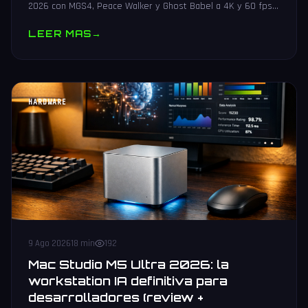
2026 con MGS4, Peace Walker y Ghost Babel a 4K y 60 fps
en PS5, Xbox, Switch 2 y PC. Guia de preorder.
LEER MAS
→
HARDWARE
9 Ago 2026
18 min
192
Mac Studio M5 Ultra 2026: la
workstation IA definitiva para
desarrolladores (review +