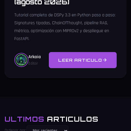
(agosto 2026)
Tutorial completo de DSPy 3.3 en Python paso a paso:
Signatures tipadas, ChainOfThought, pipeline RAG,
métrica, optimización con MIPROv2 y despliegue en
FastAPI.
Arkaia
LEER ARTICULO
Editor
ULTIMOS
ARTICULOS
Ordenar por: