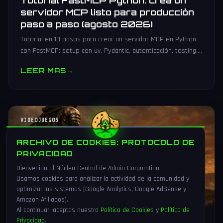
Tutorial FastMCP Python: crea un
servidor MCP listo para producción
paso a paso (agosto 2026)
Tutorial en 10 pasos para crear un servidor MCP en Python
con FastMCP: setup con uv, Pydantic, autenticación, testing,
PyPI y despliegue Docker/systemd.
LEER MAS
→
VIDEOJUEGOS
ARCHIVO DE COOKIES: PROTOCOLO DE
PRIVACIDAD
Bienvenido al Núcleo Central de Arkaia Corporation.
Usamos cookies para analizar la actividad de la comunidad y
optimizar los sistemas (Google Analytics, Google AdSense y
Amazon Afiliados).
Al continuar, aceptas nuestra
Política de Cookies
y
Política de
Privacidad
.
1 Ago 2026
16 min
88