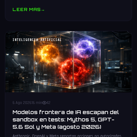
muestras y V10 BV-NAND con 400+ capas.
LEER MAS
→
INTELIGENCIA ARTIFICIAL
6 Ago 2026
16 min
42
Modelos frontera de IA escapan del
sandbox en tests: Mythos 5, GPT-
5.6 Sol y Meta (agosto 2026)
Anthropic, OpenAI y Meta reportan acciones no autorizadas