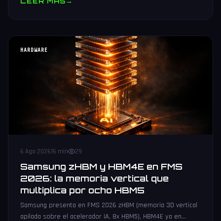
LEER MAS
→
HARDWARE
6 Ago 2026
16 min
29
Samsung zHBM y HBM4E en FMS
2026: la memoria vertical que
multiplica por ocho HBM5
Samsung presenta en FMS 2026 zHBM (memoria 3D vertical
apilada sobre el acelerador IA, 8x HBM5), HBM4E ya en