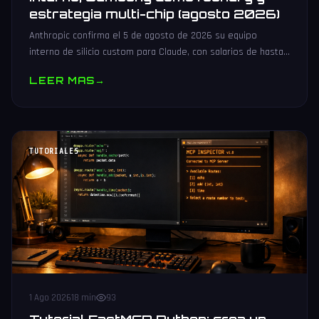
estrategia multi-chip (agosto 2026)
Anthropic confirma el 5 de agosto de 2026 su equipo
interno de silicio custom para Claude, con salarios de hasta
485.000 dólares, Samsung como potencial foundry y
LEER MAS
→
estrategia multi-chip.
TUTORIALES
1 Ago 2026
18 min
93