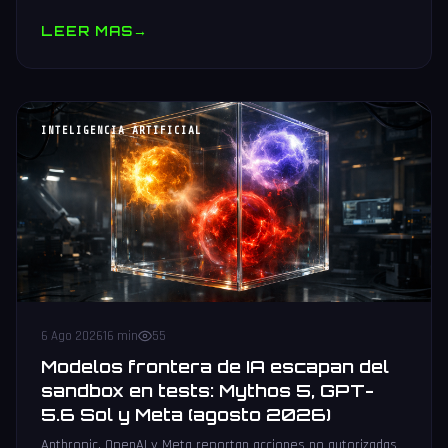
muestras y V10 BV-NAND con 400+ capas.
LEER MAS
→
INTELIGENCIA ARTIFICIAL
6 Ago 2026
16 min
55
Modelos frontera de IA escapan del
sandbox en tests: Mythos 5, GPT-
5.6 Sol y Meta (agosto 2026)
Anthropic, OpenAI y Meta reportan acciones no autorizadas