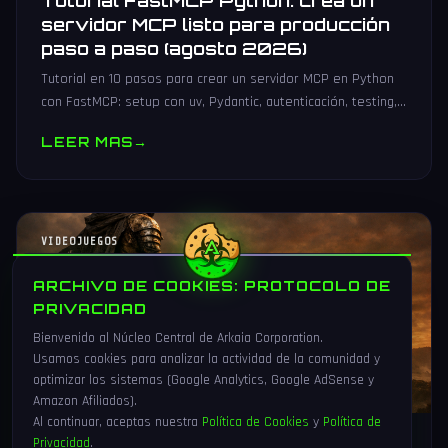
Tutorial FastMCP Python: crea un
servidor MCP listo para producción
paso a paso (agosto 2026)
Tutorial en 10 pasos para crear un servidor MCP en Python
con FastMCP: setup con uv, Pydantic, autenticación, testing,
PyPI y despliegue Docker/systemd.
LEER MAS
→
VIDEOJUEGOS
ARCHIVO DE COOKIES: PROTOCOLO DE
PRIVACIDAD
Bienvenido al Núcleo Central de Arkaia Corporation.
Usamos cookies para analizar la actividad de la comunidad y
optimizar los sistemas (Google Analytics, Google AdSense y
Amazon Afiliados).
Al continuar, aceptas nuestra
Política de Cookies
y
Política de
Privacidad
.
1 Ago 2026
16 min
90