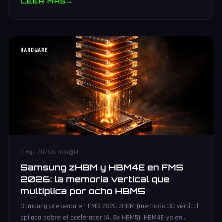
LEER MAS
→
HARDWARE
6 Ago 2026
16 min
40
Samsung zHBM y HBM4E en FMS
2026: la memoria vertical que
multiplica por ocho HBM5
Samsung presenta en FMS 2026 zHBM (memoria 3D vertical
apilada sobre el acelerador IA, 8x HBM5), HBM4E ya en