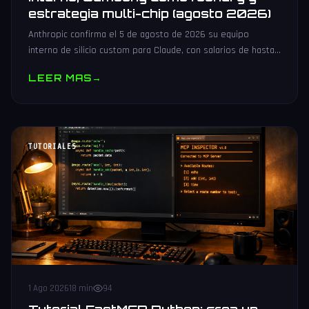
estrategia multi-chip (agosto 2026)
Anthropic confirma el 5 de agosto de 2026 su equipo
interno de silicio custom para Claude, con salarios de hasta
485.000 dólares, Samsung como potencial foundry y
LEER MAS
→
estrategia multi-chip.
TUTORIALES
1 Ago 2026
18 min
94