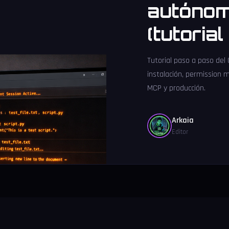
autónom
(tutoria
Tutorial paso a paso del
instalación, permission 
MCP y producción.
Arkaia
Editor