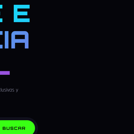
 E
IA
L
lusivas y
BUSCAR