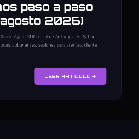
os paso a paso
l agosto 2026)
 Claude Agent SDK oficial de Anthropic en Python:
modes, subagentes, sesiones persistentes, cliente
LEER ARTICULO