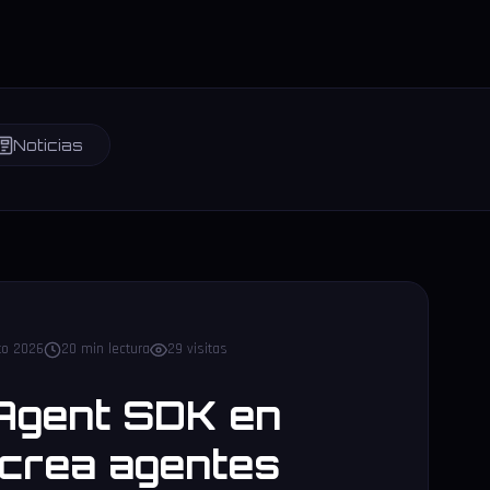
Noticias
to 2026
20 min lectura
29 visitas
Agent SDK en
 crea agentes