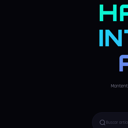
H
I
Mantente