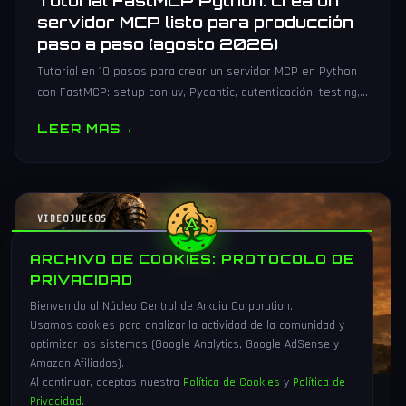
Tutorial FastMCP Python: crea un
servidor MCP listo para producción
paso a paso (agosto 2026)
Tutorial en 10 pasos para crear un servidor MCP en Python
con FastMCP: setup con uv, Pydantic, autenticación, testing,
PyPI y despliegue Docker/systemd.
LEER MAS
→
VIDEOJUEGOS
ARCHIVO DE COOKIES: PROTOCOLO DE
PRIVACIDAD
Bienvenido al Núcleo Central de Arkaia Corporation.
Usamos cookies para analizar la actividad de la comunidad y
optimizar los sistemas (Google Analytics, Google AdSense y
Amazon Afiliados).
Al continuar, aceptas nuestra
Política de Cookies
y
Política de
Privacidad
.
1 Ago 2026
16 min
83