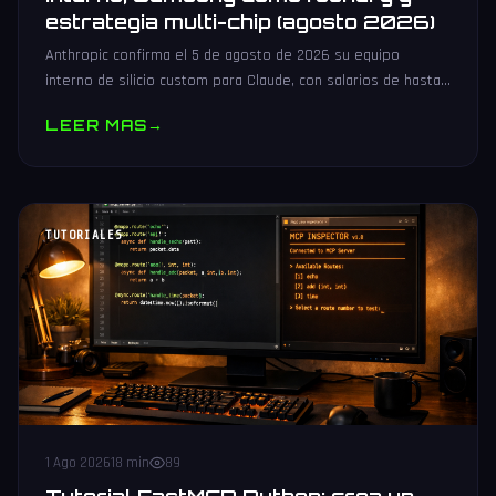
estrategia multi-chip (agosto 2026)
Anthropic confirma el 5 de agosto de 2026 su equipo
interno de silicio custom para Claude, con salarios de hasta
485.000 dólares, Samsung como potencial foundry y
LEER MAS
→
estrategia multi-chip.
TUTORIALES
1 Ago 2026
18 min
89