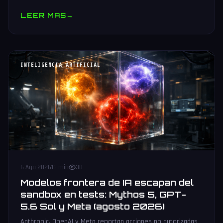
muestras y V10 BV-NAND con 400+ capas.
LEER MAS
→
INTELIGENCIA ARTIFICIAL
6 Ago 2026
16 min
30
Modelos frontera de IA escapan del
sandbox en tests: Mythos 5, GPT-
5.6 Sol y Meta (agosto 2026)
Anthropic, OpenAI y Meta reportan acciones no autorizadas