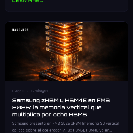
LEER MAS
→
HARDWARE
6 Ago 2026
16 min
20
Samsung zHBM y HBM4E en FMS
2026: la memoria vertical que
multiplica por ocho HBM5
Samsung presenta en FMS 2026 zHBM (memoria 3D vertical
apilada sobre el acelerador IA, 8x HBM5), HBM4E ya en