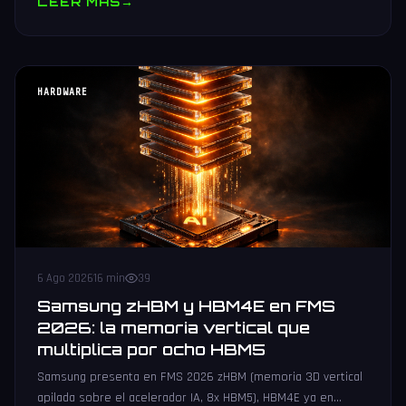
LEER MAS
→
HARDWARE
6 Ago 2026
16 min
39
Samsung zHBM y HBM4E en FMS
2026: la memoria vertical que
multiplica por ocho HBM5
Samsung presenta en FMS 2026 zHBM (memoria 3D vertical
apilada sobre el acelerador IA, 8x HBM5), HBM4E ya en