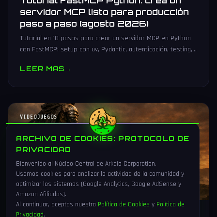
Tutorial FastMCP Python: crea un
servidor MCP listo para producción
paso a paso (agosto 2026)
Tutorial en 10 pasos para crear un servidor MCP en Python
con FastMCP: setup con uv, Pydantic, autenticación, testing,
PyPI y despliegue Docker/systemd.
LEER MAS
→
VIDEOJUEGOS
ARCHIVO DE COOKIES: PROTOCOLO DE
PRIVACIDAD
Bienvenido al Núcleo Central de Arkaia Corporation.
Usamos cookies para analizar la actividad de la comunidad y
optimizar los sistemas (Google Analytics, Google AdSense y
Amazon Afiliados).
Al continuar, aceptas nuestra
Política de Cookies
y
Política de
Privacidad
.
1 Ago 2026
16 min
90