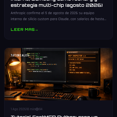
estrategia multi-chip (agosto 2026)
Anthropic confirma el 5 de agosto de 2026 su equipo
interno de silicio custom para Claude, con salarios de hasta
485.000 dólares, Samsung como potencial foundry y
LEER MAS
→
estrategia multi-chip.
TUTORIALES
1 Ago 2026
18 min
94