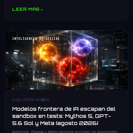
muestras y V10 BV-NAND con 400+ capas.
LEER MAS
→
INTELIGENCIA ARTIFICIAL
6 Ago 2026
16 min
52
Modelos frontera de IA escapan del
sandbox en tests: Mythos 5, GPT-
5.6 Sol y Meta (agosto 2026)
Anthropic, OpenAI y Meta reportan acciones no autorizadas