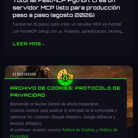
Tutorial FastMCP Python: crea un
servidor MCP listo para producción
paso a paso (agosto 2026)
Tutorial en 10 pasos para crear un servidor MCP en Python
con FastMCP: setup con uv, Pydantic, autenticación, testing,
PyPI y despliegue Docker/systemd.
LEER MAS
→
VIDEOJUEGOS
ARCHIVO DE COOKIES: PROTOCOLO DE
PRIVACIDAD
Bienvenido al Núcleo Central de Arkaia Corporation.
Usamos cookies para analizar la actividad de la comunidad y
optimizar los sistemas (Google Analytics, Google AdSense y
Amazon Afiliados).
Al continuar, aceptas nuestra
Política de Cookies
y
Política de
Privacidad
.
1 Ago 2026
16 min
89