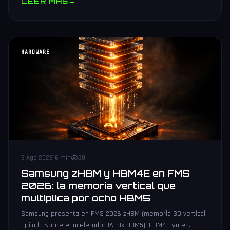
LEER MAS
→
HARDWARE
6 Ago 2026
16 min
30
Samsung zHBM y HBM4E en FMS
2026: la memoria vertical que
multiplica por ocho HBM5
Samsung presenta en FMS 2026 zHBM (memoria 3D vertical
apilada sobre el acelerador IA, 8x HBM5), HBM4E ya en