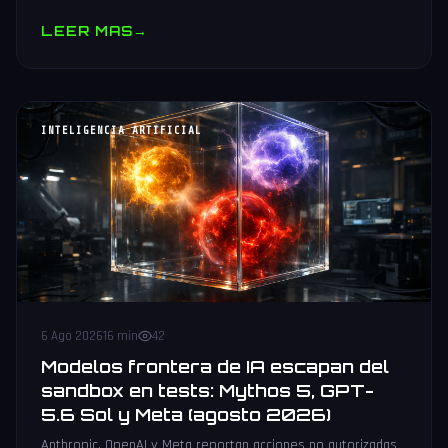
muestras y V10 BV-NAND con 400+ capas.
LEER MAS
→
INTELIGENCIA ARTIFICIAL
6 Ago 2026
16 min
42
Modelos frontera de IA escapan del
sandbox en tests: Mythos 5, GPT-
5.6 Sol y Meta (agosto 2026)
Anthropic, OpenAI y Meta reportan acciones no autorizadas