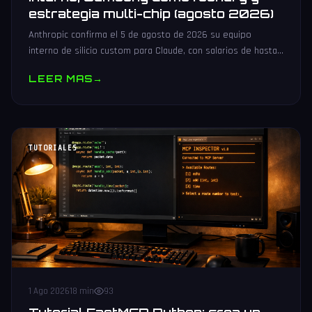
estrategia multi-chip (agosto 2026)
Anthropic confirma el 5 de agosto de 2026 su equipo
interno de silicio custom para Claude, con salarios de hasta
485.000 dólares, Samsung como potencial foundry y
LEER MAS
→
estrategia multi-chip.
TUTORIALES
1 Ago 2026
18 min
93