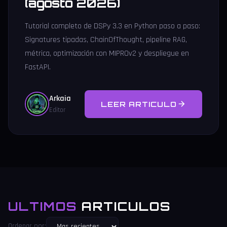
(agosto 2026)
Tutorial completo de DSPy 3.3 en Python paso a paso:
Signatures tipadas, ChainOfThought, pipeline RAG,
métrica, optimización con MIPROv2 y despliegue en
FastAPI.
Arkaia
LEER ARTICULO
Editor
ULTIMOS
ARTICULOS
Ordenar por: