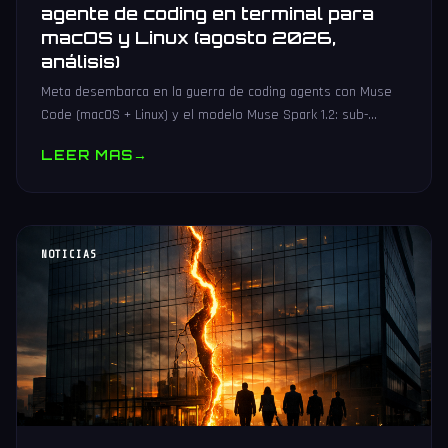
agente de coding en terminal para
macOS y Linux (agosto 2026,
análisis)
Meta desembarca en la guerra de coding agents con Muse
Code (macOS + Linux) y el modelo Muse Spark 1.2: sub-
agentes en paralelo, event log crash-safe y hasta 21x más
LEER MAS
→
barato.
NOTICIAS