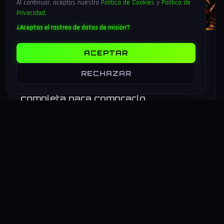
Al continuar, aceptas nuestra
Política de Cookies
y
Política de
Privacidad
.
¿Aceptas el rastreo de datos de misión?
6 Ago 2026
17 min
94
ACEPTAR
Marvel Tōkon: Fighting Souls sale
hoy 6 de agosto 2026 — análisis del
RECHAZAR
4v4 de Arc System Works y guía
completa para comprarlo
Marvel Tōkon: Fighting Souls sale hoy 6 de agosto de 2026
en PS5 y PC. Arc System Works estrena un formato inédito
4v4 tag team con 20 personajes. Análisis y guía de compra.
LEER MAS
→
HARDWARE