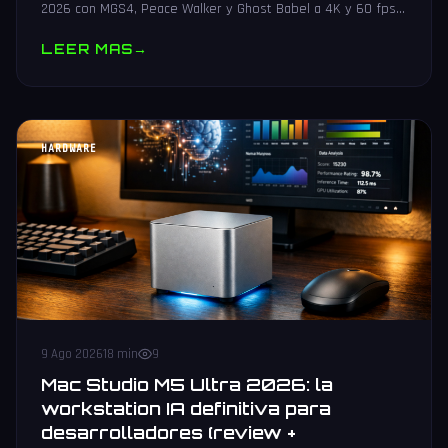
2026 con MGS4, Peace Walker y Ghost Babel a 4K y 60 fps
en PS5, Xbox, Switch 2 y PC. Guia de preorder.
LEER MAS
→
HARDWARE
9 Ago 2026
18 min
9
Mac Studio M5 Ultra 2026: la
workstation IA definitiva para
desarrolladores (review +