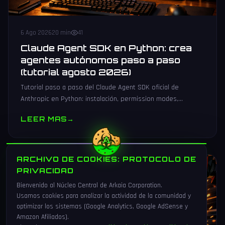
6 Ago 2026
20 min
41
Claude Agent SDK en Python: crea
agentes autónomos paso a paso
(tutorial agosto 2026)
Tutorial paso a paso del Claude Agent SDK oficial de
Anthropic en Python: instalación, permission modes,
subagentes, sesiones persistentes, cliente MCP y
LEER MAS
→
producción.
ARCHIVO DE COOKIES: PROTOCOLO DE
VIDEOJUEGOS
PRIVACIDAD
Bienvenido al Núcleo Central de Arkaia Corporation.
Usamos cookies para analizar la actividad de la comunidad y
optimizar los sistemas (Google Analytics, Google AdSense y
Amazon Afiliados).