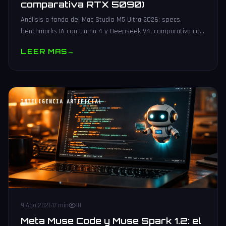
comparativa RTX 5090)
Análisis a fondo del Mac Studio M5 Ultra 2026: specs,
benchmarks IA con Llama 4 y Deepseek V4, comparativa con
RTX 5090 y configuraciones recomendadas para desarrollo
LEER MAS
→
IA local.
INTELIGENCIA ARTIFICIAL
9 Ago 2026
17 min
10
Meta Muse Code y Muse Spark 1.2: el