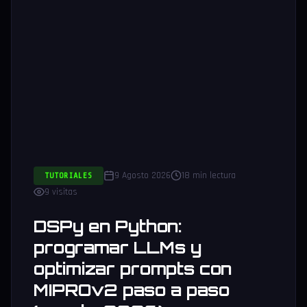
9 Agosto 2026
18 min lectura
TUTORIALES
9 visitas
DSPy en Python:
programar LLMs y
optimizar prompts con
MIPROv2 paso a paso