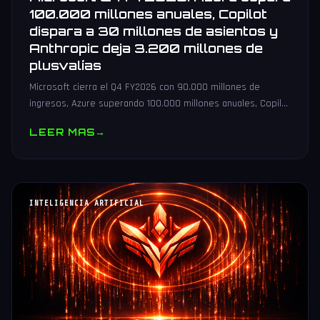
100.000 millones anuales, Copilot
dispara a 30 millones de asientos y
Anthropic deja 3.200 millones de
plusvalías
Microsoft cierra el Q4 FY2026 con 90.000 millones de
ingresos, Azure superando 100.000 millones anuales, Copilot
en 30 millones de asientos y 3.200 millones de plusvalía por
LEER MAS
→
Anthropic.
INTELIGENCIA ARTIFICIAL