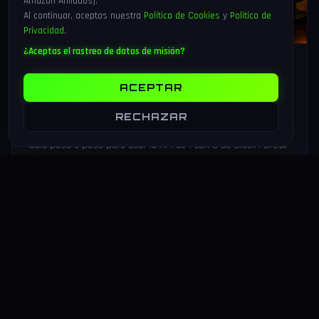
Amazon Afiliados).
Al continuar, aceptas nuestra
Política de Cookies
y
Política de
Privacidad
.
¿Aceptas el rastreo de datos de misión?
25 Jul 2026
18 min
173
Tutorial FLUX 3 API: generar vídeo,
ACEPTAR
audio e imagen con Python paso a
RECHAZAR
paso (2026)
Guía paso a paso para usar la API de FLUX 3 de Black Forest
Labs desde Python: instalación, vídeo de 20 s con audio
nativo, video-to-video y multi-shot chaining.
LEER MAS
→
VIDEOJUEGOS