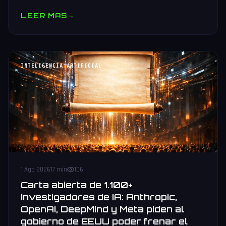
comparativa vs Nvidia B300 y AMD MI455X, stack oneAPI e
LEER MAS
→
IPEX-LLM.
INTELIGENCIA ARTIFICIAL
1 Ago 2026
17 min
106
Carta abierta de 1.100+
investigadores de IA: Anthropic,
OpenAI, DeepMind y Meta piden al
gobierno de EEUU poder frenar el