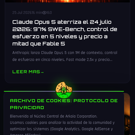
25 Jul 2026
16 min
160
Claude Opus 5 aterriza el 24 julio
2026: 97% SWE-Bench, control de
esfuerzo en 5 niveles y precio a
mitad que Fable 5
Anthropic lanza Claude Opus 5 con 1M de contexto, control
de esfuerzo en cinco niveles, Fast mode 2,5x y precio
recortado a mitad de Fable 5. Todos los benchmarks y
LEER MAS
→
precios.
ARCHIVO DE COOKIES: PROTOCOLO DE
TUTORIALES
PRIVACIDAD
Bienvenido al Núcleo Central de Arkaia Corporation.
Usamos cookies para analizar la actividad de la comunidad y
optimizar los sistemas (Google Analytics, Google AdSense y