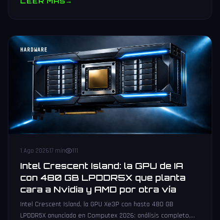
LEER MAS
→
HARDWARE
1 Ago 2026
17 min
111
Intel Crescent Island: la GPU de IA
con 480 GB LPDDR5X que planta
cara a Nvidia y AMD por otra vía
Intel Crescent Island, la GPU Xe3P con hasta 480 GB
LPDDR5X anunciada en Computex 2026: análisis completo,