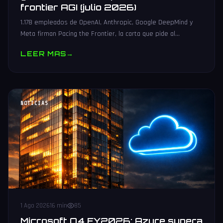
frontier AGI (julio 2026)
1.178 empleados de OpenAI, Anthropic, Google DeepMind y
Meta firman Pacing the Frontier, la carta que pide al
gobierno de EEUU herramientas para poder frenar el
LEER MAS
→
frontier AGI.
NOTICIAS
1 Ago 2026
16 min
85
Microsoft Q4 FY2026: Azure supera