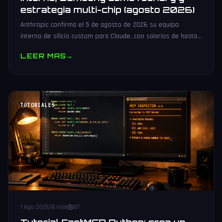
estrategia multi-chip (agosto 2026)
Anthropic confirma el 5 de agosto de 2026 su equipo
interno de silicio custom para Claude, con salarios de hasta
485.000 dólares, Samsung como potencial foundry y
LEER MAS
→
estrategia multi-chip.
TUTORIALES
1 Ago 2026
18 min
87