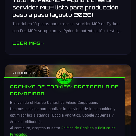
Tutorial FastMCP Python: crea un
servidor MCP listo para producción
paso a paso (agosto 2026)
Tutorial en 10 pasos para crear un servidor MCP en Python
con FastMCP: setup con uv, Pydantic, autenticación, testing,
PyPI y despliegue Docker/systemd.
LEER MAS
→
VIDEOJUEGOS
ARCHIVO DE COOKIES: PROTOCOLO DE
PRIVACIDAD
Bienvenido al Núcleo Central de Arkaia Corporation.
Usamos cookies para analizar la actividad de la comunidad y
optimizar los sistemas (Google Analytics, Google AdSense y
Amazon Afiliados).
Al continuar, aceptas nuestra
Política de Cookies
y
Política de
Privacidad
.
1 Ago 2026
16 min
83