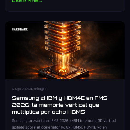
LEER MAS
→
HARDWARE
6 Ago 2026
16 min
16
Samsung zHBM y HBM4E en FMS
2026: la memoria vertical que
multiplica por ocho HBM5
Samsung presenta en FMS 2026 zHBM (memoria 3D vertical
apilada sobre el acelerador IA, 8x HBM5), HBM4E ya en