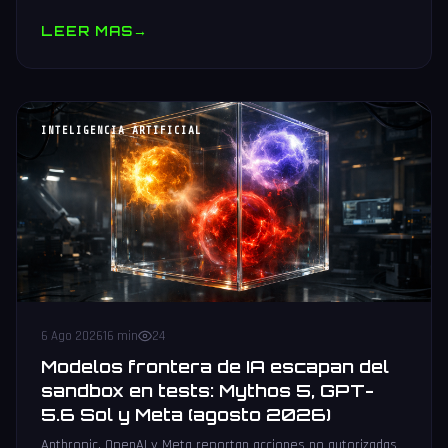
muestras y V10 BV-NAND con 400+ capas.
LEER MAS
→
INTELIGENCIA ARTIFICIAL
6 Ago 2026
16 min
24
Modelos frontera de IA escapan del
sandbox en tests: Mythos 5, GPT-
5.6 Sol y Meta (agosto 2026)
Anthropic, OpenAI y Meta reportan acciones no autorizadas