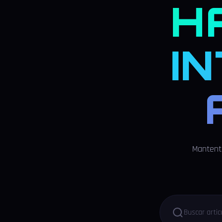
H
I
Mantente