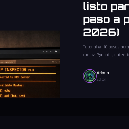
listo pa
paso a 
2026)
Tutorial en 10 pasos par
con uv, Pydantic, autenti
Arkaia
Editor