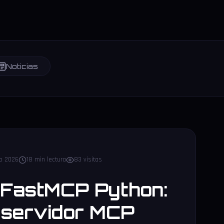
Noticias
to 2026
18 min lectura
83 visitas
l FastMCP Python:
 servidor MCP