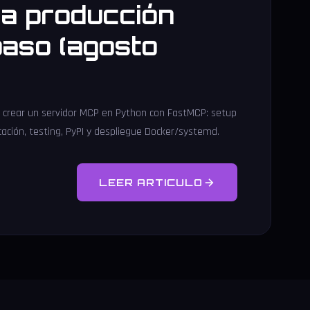
ra producción
paso (agosto
a crear un servidor MCP en Python con FastMCP: setup
cación, testing, PyPI y despliegue Docker/systemd.
LEER ARTICULO