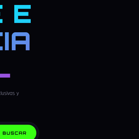
 E
IA
L
lusivas y
BUSCAR