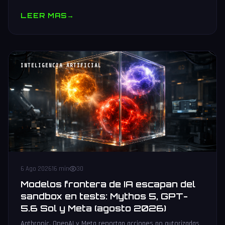
muestras y V10 BV-NAND con 400+ capas.
LEER MAS
→
INTELIGENCIA ARTIFICIAL
6 Ago 2026
16 min
30
Modelos frontera de IA escapan del
sandbox en tests: Mythos 5, GPT-
5.6 Sol y Meta (agosto 2026)
Anthropic, OpenAI y Meta reportan acciones no autorizadas