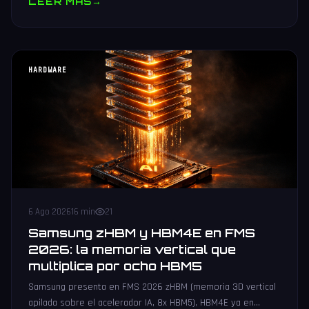
LEER MAS
→
HARDWARE
6 Ago 2026
16 min
21
Samsung zHBM y HBM4E en FMS
2026: la memoria vertical que
multiplica por ocho HBM5
Samsung presenta en FMS 2026 zHBM (memoria 3D vertical
apilada sobre el acelerador IA, 8x HBM5), HBM4E ya en