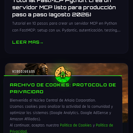
Tutorial FastMCP Python: crea un
servidor MCP listo para producción
paso a paso (agosto 2026)
Tutorial en 10 pasos para crear un servidor MCP en Python
con FastMCP: setup con uv, Pydantic, autenticación, testing,
PyPI y despliegue Docker/systemd.
LEER MAS
→
VIDEOJUEGOS
ARCHIVO DE COOKIES: PROTOCOLO DE
PRIVACIDAD
Bienvenido al Núcleo Central de Arkaia Corporation.
Usamos cookies para analizar la actividad de la comunidad y
optimizar los sistemas (Google Analytics, Google AdSense y
Amazon Afiliados).
Al continuar, aceptas nuestra
Política de Cookies
y
Política de
Privacidad
.
1 Ago 2026
16 min
83