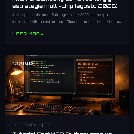
estrategia multi-chip (agosto 2026)
Anthropic confirma el 5 de agosto de 2026 su equipo
interno de silicio custom para Claude, con salarios de hasta
485.000 dólares, Samsung como potencial foundry y
LEER MAS
→
estrategia multi-chip.
TUTORIALES
1 Ago 2026
18 min
89