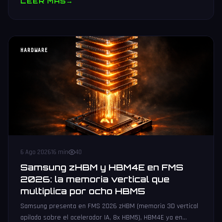
LEER MAS
→
HARDWARE
6 Ago 2026
16 min
40
Samsung zHBM y HBM4E en FMS
2026: la memoria vertical que
multiplica por ocho HBM5
Samsung presenta en FMS 2026 zHBM (memoria 3D vertical
apilada sobre el acelerador IA, 8x HBM5), HBM4E ya en