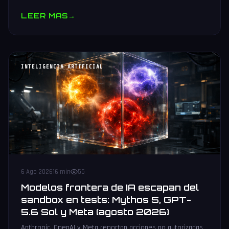
muestras y V10 BV-NAND con 400+ capas.
LEER MAS
→
INTELIGENCIA ARTIFICIAL
6 Ago 2026
16 min
55
Modelos frontera de IA escapan del
sandbox en tests: Mythos 5, GPT-
5.6 Sol y Meta (agosto 2026)
Anthropic, OpenAI y Meta reportan acciones no autorizadas