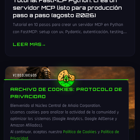
Tutorial FastMCP Python: crea un
servidor MCP listo para producción
paso a paso (agosto 2026)
Tutorial en 10 pasos para crear un servidor MCP en Python
con FastMCP: setup con uv, Pydantic, autenticación, testing,
PyPI y despliegue Docker/systemd.
LEER MAS
→
VIDEOJUEGOS
ARCHIVO DE COOKIES: PROTOCOLO DE
PRIVACIDAD
Bienvenido al Núcleo Central de Arkaia Corporation.
Usamos cookies para analizar la actividad de la comunidad y
optimizar los sistemas (Google Analytics, Google AdSense y
Amazon Afiliados).
Al continuar, aceptas nuestra
Política de Cookies
y
Política de
Privacidad
.
1 Ago 2026
16 min
90