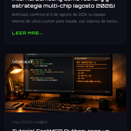
estrategia multi-chip (agosto 2026)
Anthropic confirma el 5 de agosto de 2026 su equipo
interno de silicio custom para Claude, con salarios de hasta
485.000 dólares, Samsung como potencial foundry y
LEER MAS
→
estrategia multi-chip.
TUTORIALES
1 Ago 2026
18 min
94