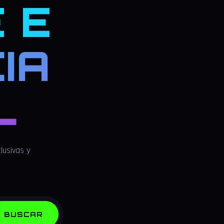
 E
IA
L
lusivas y
BUSCAR