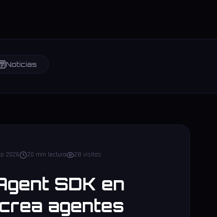
Noticias
to 2026
20 min lectura
28 visitas
Agent SDK en
 crea agentes