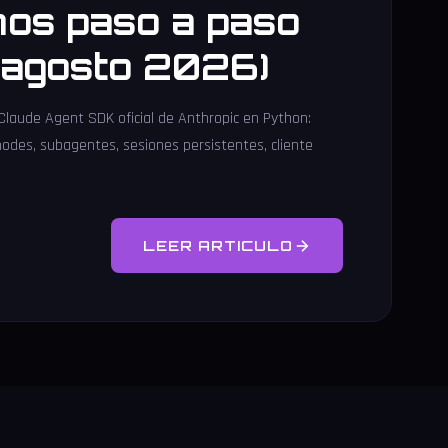
os paso a paso
l agosto 2026)
 Claude Agent SDK oficial de Anthropic en Python:
modes, subagentes, sesiones persistentes, cliente
LEER ARTICULO