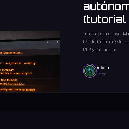
autónom
(tutoria
Tutorial paso a paso del
instalación, permission 
MCP y producción.
Arkaia
Editor