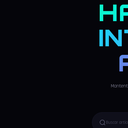
H
I
Mantente