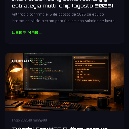
estrategia multi-chip (agosto 2026)
Anthropic confirma el 5 de agosto de 2026 su equipo
interno de silicio custom para Claude, con salarios de hasta
485.000 dólares, Samsung como potencial foundry y
LEER MAS
→
estrategia multi-chip.
TUTORIALES
1 Ago 2026
18 min
90