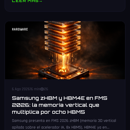
LEER MAS
→
HARDWARE
6 Ago 2026
16 min
26
Samsung zHBM y HBM4E en FMS
2026: la memoria vertical que
multiplica por ocho HBM5
Samsung presenta en FMS 2026 zHBM (memoria 3D vertical
apilada sobre el acelerador IA, 8x HBM5), HBM4E ya en