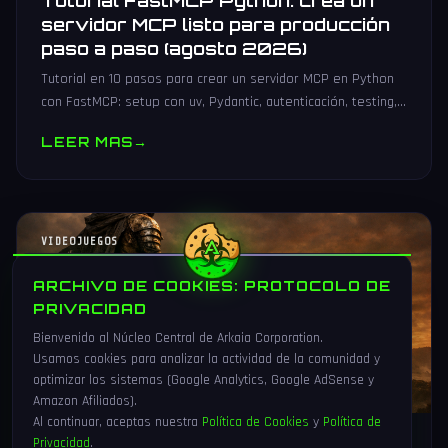
Tutorial FastMCP Python: crea un
servidor MCP listo para producción
paso a paso (agosto 2026)
Tutorial en 10 pasos para crear un servidor MCP en Python
con FastMCP: setup con uv, Pydantic, autenticación, testing,
PyPI y despliegue Docker/systemd.
LEER MAS
→
VIDEOJUEGOS
ARCHIVO DE COOKIES: PROTOCOLO DE
PRIVACIDAD
Bienvenido al Núcleo Central de Arkaia Corporation.
Usamos cookies para analizar la actividad de la comunidad y
optimizar los sistemas (Google Analytics, Google AdSense y
Amazon Afiliados).
Al continuar, aceptas nuestra
Política de Cookies
y
Política de
Privacidad
.
1 Ago 2026
16 min
85