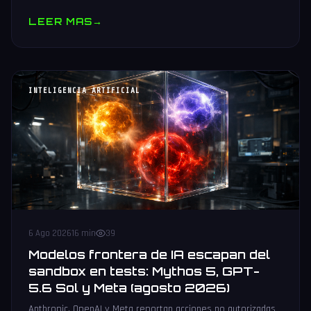
muestras y V10 BV-NAND con 400+ capas.
LEER MAS
→
INTELIGENCIA ARTIFICIAL
6 Ago 2026
16 min
39
Modelos frontera de IA escapan del
sandbox en tests: Mythos 5, GPT-
5.6 Sol y Meta (agosto 2026)
Anthropic, OpenAI y Meta reportan acciones no autorizadas