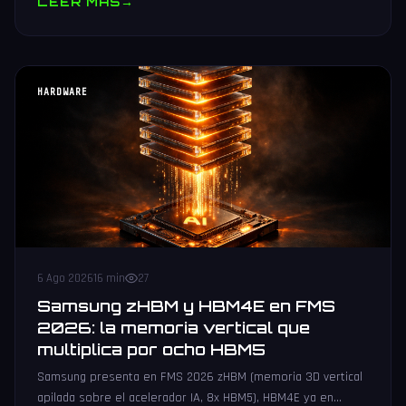
LEER MAS
→
HARDWARE
6 Ago 2026
16 min
27
Samsung zHBM y HBM4E en FMS
2026: la memoria vertical que
multiplica por ocho HBM5
Samsung presenta en FMS 2026 zHBM (memoria 3D vertical
apilada sobre el acelerador IA, 8x HBM5), HBM4E ya en