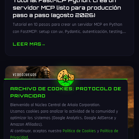
Tutorial FastMCP Python: crea un
servidor MCP listo para producción
paso a paso (agosto 2026)
Tutorial en 10 pasos para crear un servidor MCP en Python
con FastMCP: setup con uv, Pydantic, autenticación, testing,
PyPI y despliegue Docker/systemd.
LEER MAS
→
VIDEOJUEGOS
ARCHIVO DE COOKIES: PROTOCOLO DE
PRIVACIDAD
Bienvenido al Núcleo Central de Arkaia Corporation.
Usamos cookies para analizar la actividad de la comunidad y
optimizar los sistemas (Google Analytics, Google AdSense y
Amazon Afiliados).
Al continuar, aceptas nuestra
Política de Cookies
y
Política de
Privacidad
.
1 Ago 2026
16 min
86