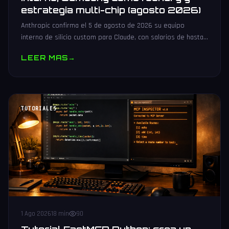
estrategia multi-chip (agosto 2026)
Anthropic confirma el 5 de agosto de 2026 su equipo
interno de silicio custom para Claude, con salarios de hasta
485.000 dólares, Samsung como potencial foundry y
LEER MAS
→
estrategia multi-chip.
TUTORIALES
1 Ago 2026
18 min
90