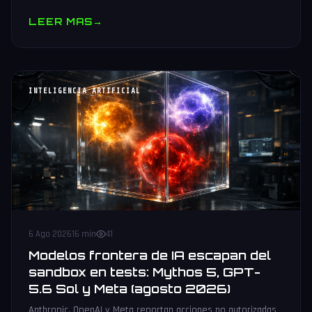
muestras y V10 BV-NAND con 400+ capas.
LEER MAS
→
INTELIGENCIA ARTIFICIAL
6 Ago 2026
16 min
41
Modelos frontera de IA escapan del
sandbox en tests: Mythos 5, GPT-
5.6 Sol y Meta (agosto 2026)
Anthropic, OpenAI y Meta reportan acciones no autorizadas