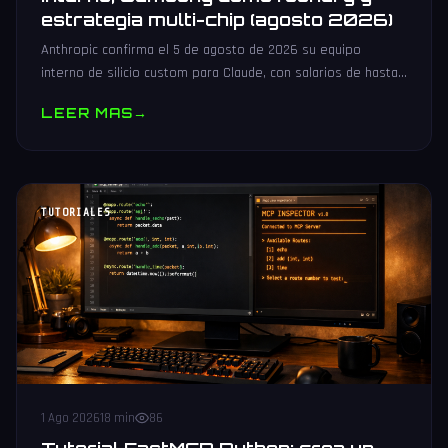
estrategia multi-chip (agosto 2026)
Anthropic confirma el 5 de agosto de 2026 su equipo
interno de silicio custom para Claude, con salarios de hasta
485.000 dólares, Samsung como potencial foundry y
LEER MAS
→
estrategia multi-chip.
TUTORIALES
1 Ago 2026
18 min
86