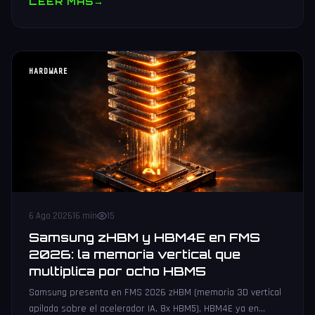
LEER MAS
→
HARDWARE
6 Ago 2026
16 min
15
Samsung zHBM y HBM4E en FMS
2026: la memoria vertical que
multiplica por ocho HBM5
Samsung presenta en FMS 2026 zHBM (memoria 3D vertical
apilada sobre el acelerador IA, 8x HBM5), HBM4E ya en