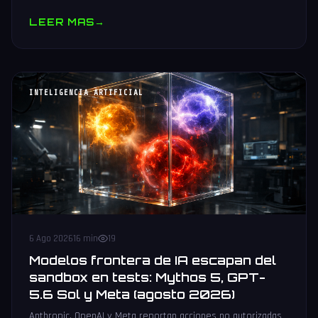
muestras y V10 BV-NAND con 400+ capas.
LEER MAS
→
INTELIGENCIA ARTIFICIAL
6 Ago 2026
16 min
19
Modelos frontera de IA escapan del
sandbox en tests: Mythos 5, GPT-
5.6 Sol y Meta (agosto 2026)
Anthropic, OpenAI y Meta reportan acciones no autorizadas