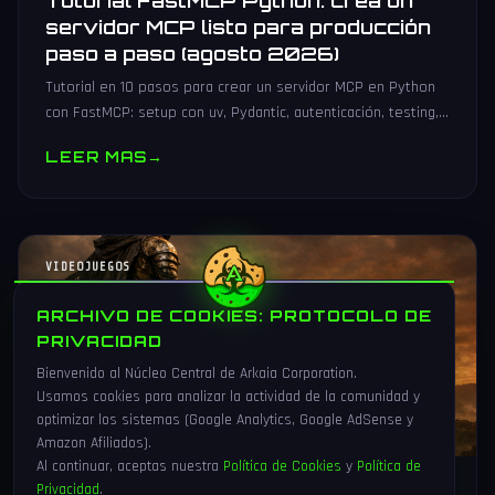
Tutorial FastMCP Python: crea un
servidor MCP listo para producción
paso a paso (agosto 2026)
Tutorial en 10 pasos para crear un servidor MCP en Python
con FastMCP: setup con uv, Pydantic, autenticación, testing,
PyPI y despliegue Docker/systemd.
LEER MAS
→
VIDEOJUEGOS
ARCHIVO DE COOKIES: PROTOCOLO DE
PRIVACIDAD
Bienvenido al Núcleo Central de Arkaia Corporation.
Usamos cookies para analizar la actividad de la comunidad y
optimizar los sistemas (Google Analytics, Google AdSense y
Amazon Afiliados).
Al continuar, aceptas nuestra
Política de Cookies
y
Política de
Privacidad
.
1 Ago 2026
16 min
82