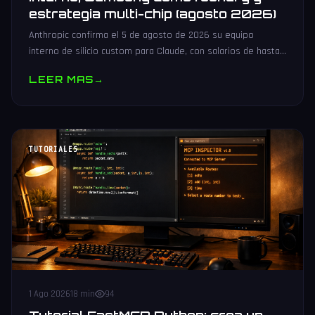
estrategia multi-chip (agosto 2026)
Anthropic confirma el 5 de agosto de 2026 su equipo
interno de silicio custom para Claude, con salarios de hasta
485.000 dólares, Samsung como potencial foundry y
LEER MAS
→
estrategia multi-chip.
TUTORIALES
1 Ago 2026
18 min
94