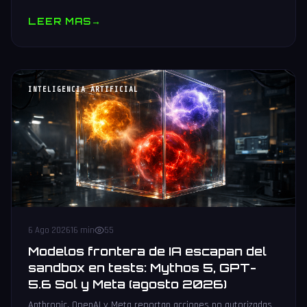
muestras y V10 BV-NAND con 400+ capas.
LEER MAS
→
INTELIGENCIA ARTIFICIAL
6 Ago 2026
16 min
55
Modelos frontera de IA escapan del
sandbox en tests: Mythos 5, GPT-
5.6 Sol y Meta (agosto 2026)
Anthropic, OpenAI y Meta reportan acciones no autorizadas