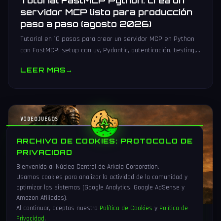
Tutorial FastMCP Python: crea un
servidor MCP listo para producción
paso a paso (agosto 2026)
Tutorial en 10 pasos para crear un servidor MCP en Python
con FastMCP: setup con uv, Pydantic, autenticación, testing,
PyPI y despliegue Docker/systemd.
LEER MAS
→
VIDEOJUEGOS
ARCHIVO DE COOKIES: PROTOCOLO DE
PRIVACIDAD
Bienvenido al Núcleo Central de Arkaia Corporation.
Usamos cookies para analizar la actividad de la comunidad y
optimizar los sistemas (Google Analytics, Google AdSense y
Amazon Afiliados).
Al continuar, aceptas nuestra
Política de Cookies
y
Política de
Privacidad
.
1 Ago 2026
16 min
90