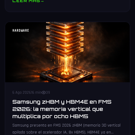
LEER MAS
→
HARDWARE
6 Ago 2026
16 min
39
Samsung zHBM y HBM4E en FMS
2026: la memoria vertical que
multiplica por ocho HBM5
Samsung presenta en FMS 2026 zHBM (memoria 3D vertical
apilada sobre el acelerador IA, 8x HBM5), HBM4E ya en