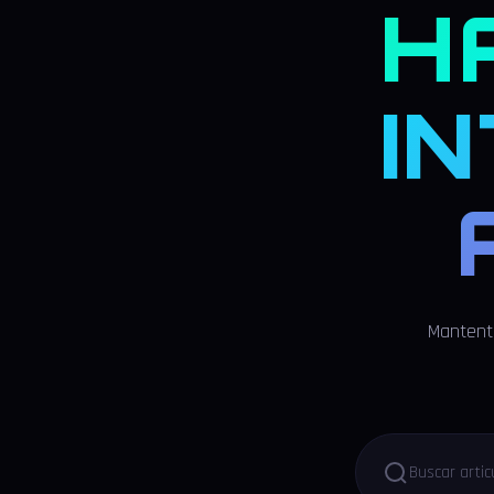
H
I
Mantente