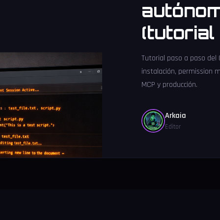
autónom
(tutoria
Tutorial paso a paso del
instalación, permission 
MCP y producción.
Arkaia
Editor