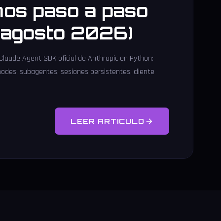
os paso a paso
l agosto 2026)
 Claude Agent SDK oficial de Anthropic en Python:
modes, subagentes, sesiones persistentes, cliente
LEER ARTICULO