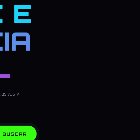
 E
IA
L
lusivas y
BUSCAR