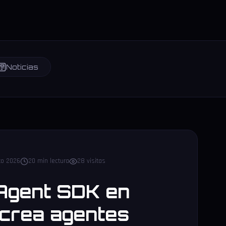
Noticias
to 2026
20 min lectura
28 visitas
Agent SDK en
 crea agentes