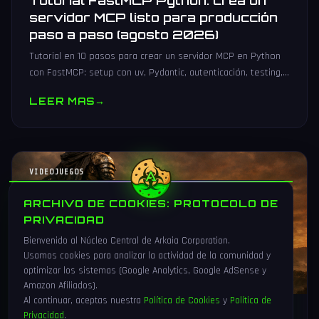
Tutorial FastMCP Python: crea un
servidor MCP listo para producción
paso a paso (agosto 2026)
Tutorial en 10 pasos para crear un servidor MCP en Python
con FastMCP: setup con uv, Pydantic, autenticación, testing,
PyPI y despliegue Docker/systemd.
LEER MAS
→
VIDEOJUEGOS
ARCHIVO DE COOKIES: PROTOCOLO DE
PRIVACIDAD
Bienvenido al Núcleo Central de Arkaia Corporation.
Usamos cookies para analizar la actividad de la comunidad y
optimizar los sistemas (Google Analytics, Google AdSense y
Amazon Afiliados).
Al continuar, aceptas nuestra
Política de Cookies
y
Política de
Privacidad
.
1 Ago 2026
16 min
90