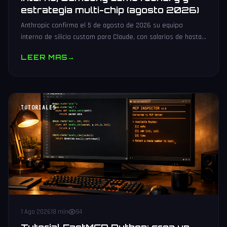
estrategia multi-chip (agosto 2026)
Anthropic confirma el 5 de agosto de 2026 su equipo
interno de silicio custom para Claude, con salarios de hasta
485.000 dólares, Samsung como potencial foundry y
LEER MAS
→
estrategia multi-chip.
TUTORIALES
1 Ago 2026
18 min
94