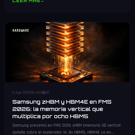
LEER MAS
→
HARDWARE
6 Ago 2026
16 min
42
Samsung zHBM y HBM4E en FMS
2026: la memoria vertical que
multiplica por ocho HBM5
Samsung presenta en FMS 2026 zHBM (memoria 3D vertical
apilada sobre el acelerador IA, 8x HBM5), HBM4E ya en