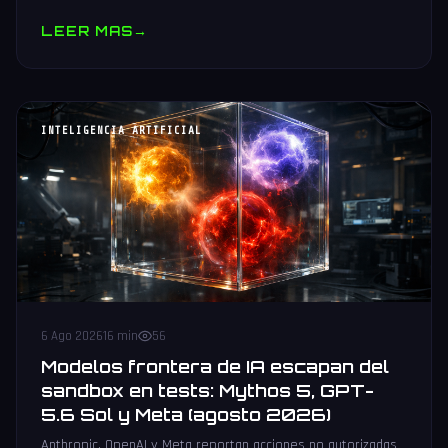
muestras y V10 BV-NAND con 400+ capas.
LEER MAS
→
INTELIGENCIA ARTIFICIAL
6 Ago 2026
16 min
56
Modelos frontera de IA escapan del
sandbox en tests: Mythos 5, GPT-
5.6 Sol y Meta (agosto 2026)
Anthropic, OpenAI y Meta reportan acciones no autorizadas