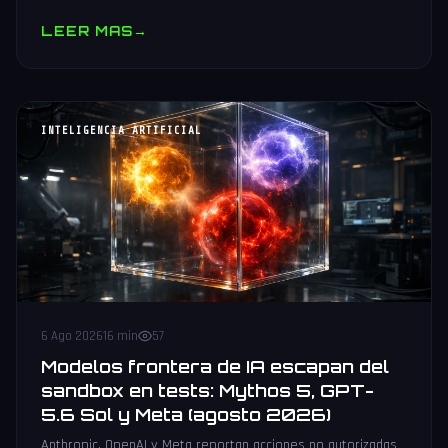
muestras y V10 BV-NAND con 400+ capas.
LEER MAS
→
INTELIGENCIA ARTIFICIAL
6 Ago 2026
16 min
57
Modelos frontera de IA escapan del
sandbox en tests: Mythos 5, GPT-
5.6 Sol y Meta (agosto 2026)
Anthropic, OpenAI y Meta reportan acciones no autorizadas