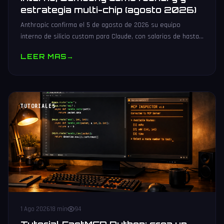
estrategia multi-chip (agosto 2026)
Anthropic confirma el 5 de agosto de 2026 su equipo
interno de silicio custom para Claude, con salarios de hasta
485.000 dólares, Samsung como potencial foundry y
LEER MAS
→
estrategia multi-chip.
TUTORIALES
1 Ago 2026
18 min
94