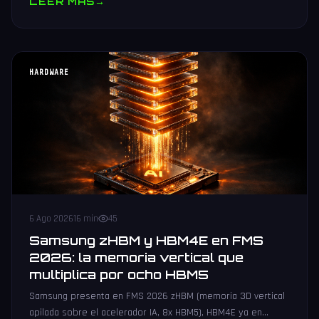
LEER MAS
→
HARDWARE
6 Ago 2026
16 min
45
Samsung zHBM y HBM4E en FMS
2026: la memoria vertical que
multiplica por ocho HBM5
Samsung presenta en FMS 2026 zHBM (memoria 3D vertical
apilada sobre el acelerador IA, 8x HBM5), HBM4E ya en