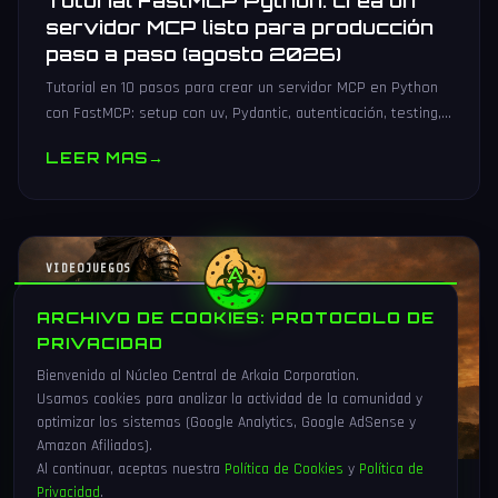
Tutorial FastMCP Python: crea un
servidor MCP listo para producción
paso a paso (agosto 2026)
Tutorial en 10 pasos para crear un servidor MCP en Python
con FastMCP: setup con uv, Pydantic, autenticación, testing,
PyPI y despliegue Docker/systemd.
LEER MAS
→
VIDEOJUEGOS
ARCHIVO DE COOKIES: PROTOCOLO DE
PRIVACIDAD
Bienvenido al Núcleo Central de Arkaia Corporation.
Usamos cookies para analizar la actividad de la comunidad y
optimizar los sistemas (Google Analytics, Google AdSense y
Amazon Afiliados).
Al continuar, aceptas nuestra
Política de Cookies
y
Política de
Privacidad
.
1 Ago 2026
16 min
91