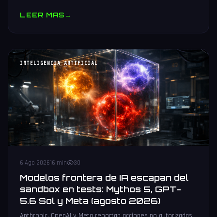
muestras y V10 BV-NAND con 400+ capas.
LEER MAS
→
INTELIGENCIA ARTIFICIAL
6 Ago 2026
16 min
30
Modelos frontera de IA escapan del
sandbox en tests: Mythos 5, GPT-
5.6 Sol y Meta (agosto 2026)
Anthropic, OpenAI y Meta reportan acciones no autorizadas