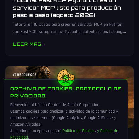
Tutorial FastMCP Python: crea un
servidor MCP listo para producción
paso a paso (agosto 2026)
Tutorial en 10 pasos para crear un servidor MCP en Python
con FastMCP: setup con uv, Pydantic, autenticación, testing,
PyPI y despliegue Docker/systemd.
LEER MAS
→
VIDEOJUEGOS
ARCHIVO DE COOKIES: PROTOCOLO DE
PRIVACIDAD
Bienvenido al Núcleo Central de Arkaia Corporation.
Usamos cookies para analizar la actividad de la comunidad y
optimizar los sistemas (Google Analytics, Google AdSense y
Amazon Afiliados).
Al continuar, aceptas nuestra
Política de Cookies
y
Política de
Privacidad
.
1 Ago 2026
16 min
83