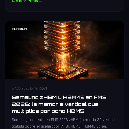
LEER MAS
→
HARDWARE
6 Ago 2026
16 min
21
Samsung zHBM y HBM4E en FMS
2026: la memoria vertical que
multiplica por ocho HBM5
Samsung presenta en FMS 2026 zHBM (memoria 3D vertical
apilada sobre el acelerador IA, 8x HBM5), HBM4E ya en