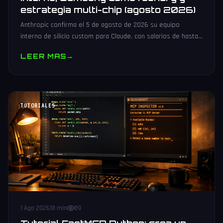
estrategia multi-chip (agosto 2026)
Anthropic confirma el 5 de agosto de 2026 su equipo
interno de silicio custom para Claude, con salarios de hasta
485.000 dólares, Samsung como potencial foundry y
LEER MAS
→
estrategia multi-chip.
TUTORIALES
1 Ago 2026
18 min
89