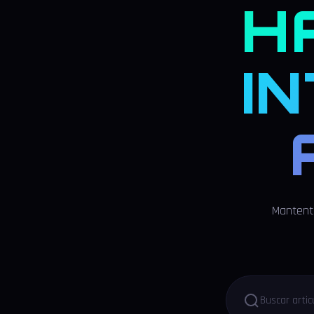
H
I
Mantente