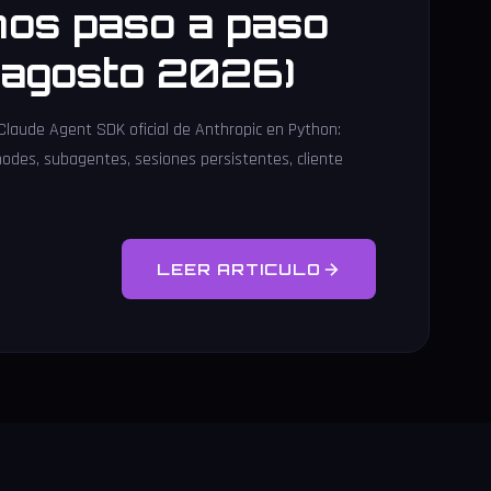
os paso a paso
l agosto 2026)
 Claude Agent SDK oficial de Anthropic en Python:
modes, subagentes, sesiones persistentes, cliente
LEER ARTICULO