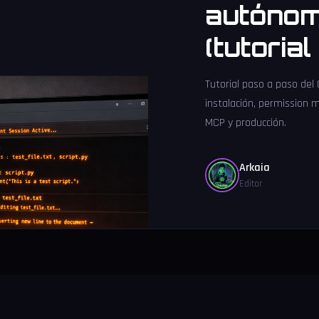
autónom
(tutoria
Tutorial paso a paso del
instalación, permission 
MCP y producción.
Arkaia
Editor