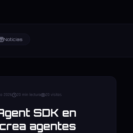
Noticias
to 2026
20 min lectura
20 visitas
Agent SDK en
 crea agentes