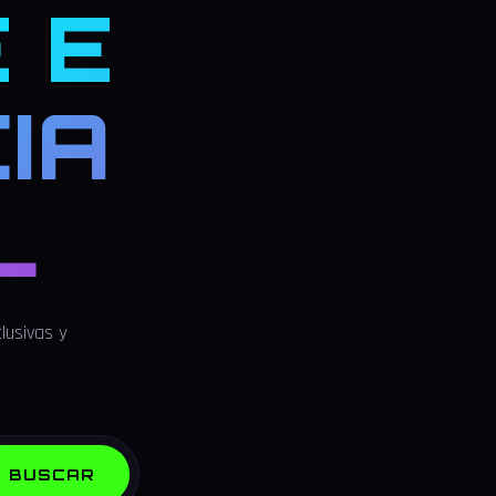
 E
IA
L
lusivas y
BUSCAR