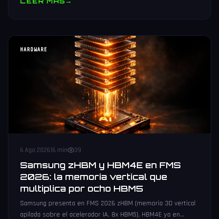
LEER MAS
→
HARDWARE
6 Ago 2026
16 min
39
Samsung zHBM y HBM4E en FMS
2026: la memoria vertical que
multiplica por ocho HBM5
Samsung presenta en FMS 2026 zHBM (memoria 3D vertical
apilada sobre el acelerador IA, 8x HBM5), HBM4E ya en