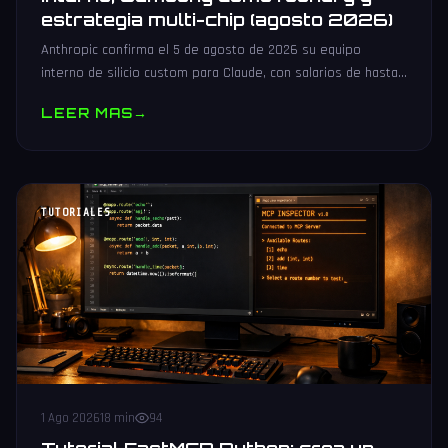
estrategia multi-chip (agosto 2026)
Anthropic confirma el 5 de agosto de 2026 su equipo
interno de silicio custom para Claude, con salarios de hasta
485.000 dólares, Samsung como potencial foundry y
LEER MAS
→
estrategia multi-chip.
TUTORIALES
1 Ago 2026
18 min
94