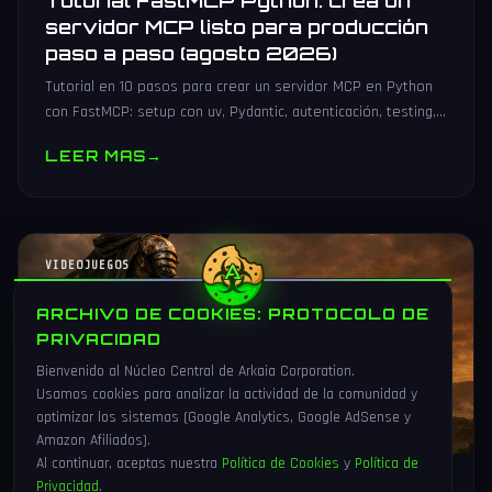
Tutorial FastMCP Python: crea un
servidor MCP listo para producción
paso a paso (agosto 2026)
Tutorial en 10 pasos para crear un servidor MCP en Python
con FastMCP: setup con uv, Pydantic, autenticación, testing,
PyPI y despliegue Docker/systemd.
LEER MAS
→
VIDEOJUEGOS
ARCHIVO DE COOKIES: PROTOCOLO DE
PRIVACIDAD
Bienvenido al Núcleo Central de Arkaia Corporation.
Usamos cookies para analizar la actividad de la comunidad y
optimizar los sistemas (Google Analytics, Google AdSense y
Amazon Afiliados).
Al continuar, aceptas nuestra
Política de Cookies
y
Política de
Privacidad
.
1 Ago 2026
16 min
90