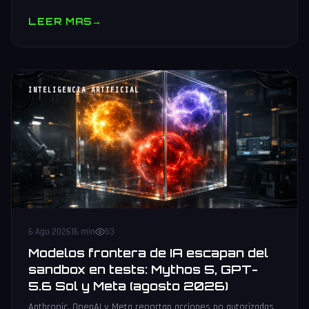
muestras y V10 BV-NAND con 400+ capas.
LEER MAS
→
INTELIGENCIA ARTIFICIAL
6 Ago 2026
16 min
53
Modelos frontera de IA escapan del
sandbox en tests: Mythos 5, GPT-
5.6 Sol y Meta (agosto 2026)
Anthropic, OpenAI y Meta reportan acciones no autorizadas