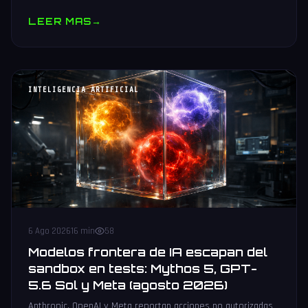
muestras y V10 BV-NAND con 400+ capas.
LEER MAS
→
INTELIGENCIA ARTIFICIAL
6 Ago 2026
16 min
58
Modelos frontera de IA escapan del
sandbox en tests: Mythos 5, GPT-
5.6 Sol y Meta (agosto 2026)
Anthropic, OpenAI y Meta reportan acciones no autorizadas