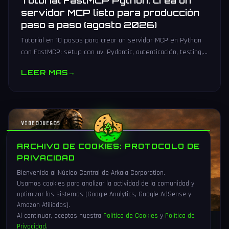
Tutorial FastMCP Python: crea un
servidor MCP listo para producción
paso a paso (agosto 2026)
Tutorial en 10 pasos para crear un servidor MCP en Python
con FastMCP: setup con uv, Pydantic, autenticación, testing,
PyPI y despliegue Docker/systemd.
LEER MAS
→
VIDEOJUEGOS
ARCHIVO DE COOKIES: PROTOCOLO DE
PRIVACIDAD
Bienvenido al Núcleo Central de Arkaia Corporation.
Usamos cookies para analizar la actividad de la comunidad y
optimizar los sistemas (Google Analytics, Google AdSense y
Amazon Afiliados).
Al continuar, aceptas nuestra
Política de Cookies
y
Política de
Privacidad
.
1 Ago 2026
16 min
91