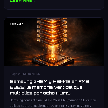
LEER MAS
→
HARDWARE
6 Ago 2026
16 min
46
Samsung zHBM y HBM4E en FMS
2026: la memoria vertical que
multiplica por ocho HBM5
Samsung presenta en FMS 2026 zHBM (memoria 3D vertical
apilada sobre el acelerador IA, 8x HBM5), HBM4E ya en