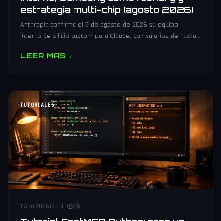
estrategia multi-chip (agosto 2026)
Anthropic confirma el 5 de agosto de 2026 su equipo
interno de silicio custom para Claude, con salarios de hasta
485.000 dólares, Samsung como potencial foundry y
LEER MAS
→
estrategia multi-chip.
TUTORIALES
1 Ago 2026
18 min
95