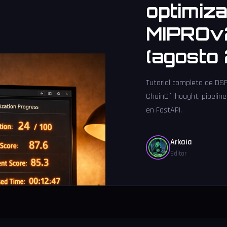
optimiz
MIPROv2
(agosto
Tutorial completo de DSP
ChainOfThought, pipeline
en FastAPI.
Arkaia
Editor