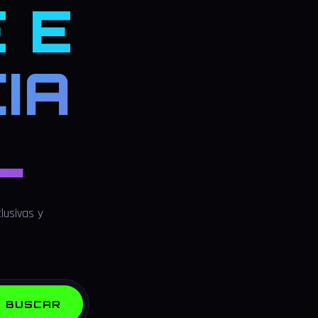
 E
IA
L
lusivas y
BUSCAR