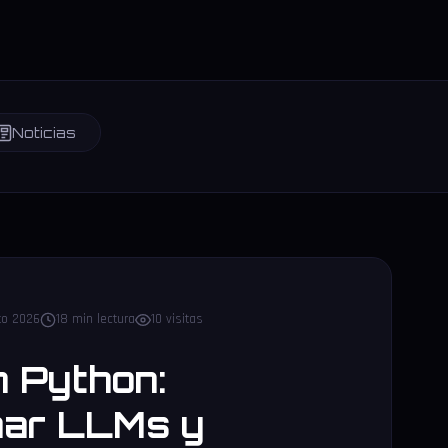
Noticias
to 2026
18 min lectura
10 visitas
 Python:
ar LLMs y