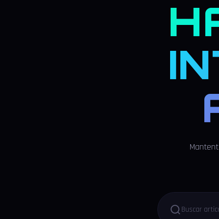
H
I
Mantente