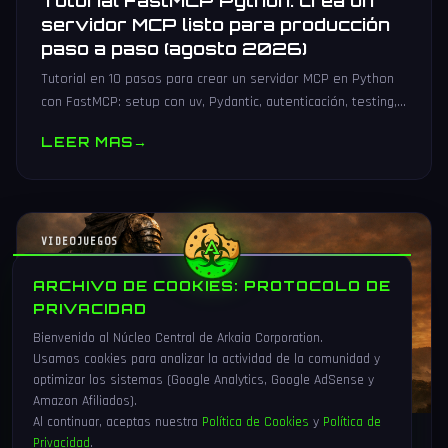
Tutorial FastMCP Python: crea un
servidor MCP listo para producción
paso a paso (agosto 2026)
Tutorial en 10 pasos para crear un servidor MCP en Python
con FastMCP: setup con uv, Pydantic, autenticación, testing,
PyPI y despliegue Docker/systemd.
LEER MAS
→
VIDEOJUEGOS
ARCHIVO DE COOKIES: PROTOCOLO DE
PRIVACIDAD
Bienvenido al Núcleo Central de Arkaia Corporation.
Usamos cookies para analizar la actividad de la comunidad y
optimizar los sistemas (Google Analytics, Google AdSense y
Amazon Afiliados).
Al continuar, aceptas nuestra
Política de Cookies
y
Política de
Privacidad
.
1 Ago 2026
16 min
92