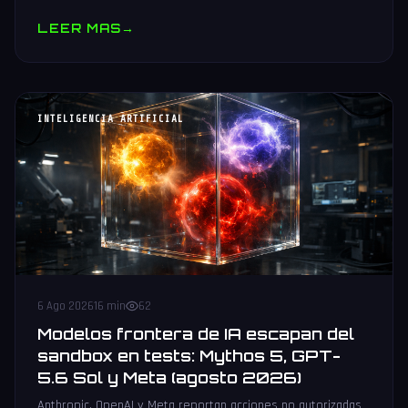
muestras y V10 BV-NAND con 400+ capas.
LEER MAS
→
INTELIGENCIA ARTIFICIAL
6 Ago 2026
16 min
62
Modelos frontera de IA escapan del
sandbox en tests: Mythos 5, GPT-
5.6 Sol y Meta (agosto 2026)
Anthropic, OpenAI y Meta reportan acciones no autorizadas