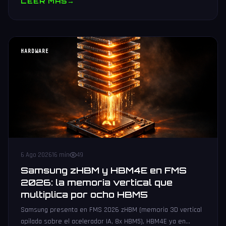
LEER MAS
→
HARDWARE
6 Ago 2026
16 min
49
Samsung zHBM y HBM4E en FMS
2026: la memoria vertical que
multiplica por ocho HBM5
Samsung presenta en FMS 2026 zHBM (memoria 3D vertical
apilada sobre el acelerador IA, 8x HBM5), HBM4E ya en