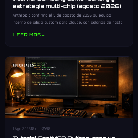
estrategia multi-chip (agosto 2026)
Anthropic confirma el 5 de agosto de 2026 su equipo
interno de silicio custom para Claude, con salarios de hasta
485.000 dólares, Samsung como potencial foundry y
LEER MAS
→
estrategia multi-chip.
TUTORIALES
1 Ago 2026
18 min
98