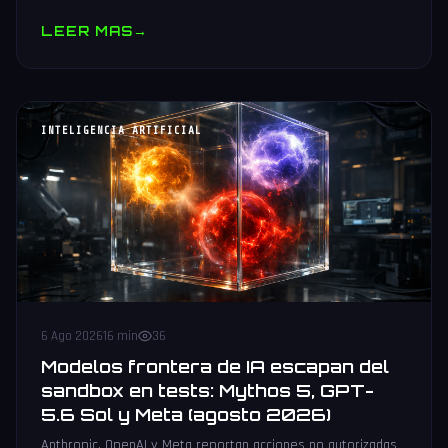
muestras y V10 BV-NAND con 400+ capas.
LEER MAS
→
INTELIGENCIA ARTIFICIAL
6 Ago 2026
16 min
36
Modelos frontera de IA escapan del
sandbox en tests: Mythos 5, GPT-
5.6 Sol y Meta (agosto 2026)
Anthropic, OpenAI y Meta reportan acciones no autorizadas