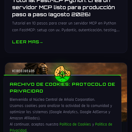
Tutorial FastMCP Python: crea un
servidor MCP listo para producción
paso a paso (agosto 2026)
Tutorial en 10 pasos para crear un servidor MCP en Python
con FastMCP: setup con uv, Pydantic, autenticación, testing,
PyPI y despliegue Docker/systemd.
LEER MAS
→
VIDEOJUEGOS
ARCHIVO DE COOKIES: PROTOCOLO DE
PRIVACIDAD
Bienvenido al Núcleo Central de Arkaia Corporation.
Usamos cookies para analizar la actividad de la comunidad y
optimizar los sistemas (Google Analytics, Google AdSense y
Amazon Afiliados).
Al continuar, aceptas nuestra
Política de Cookies
y
Política de
Privacidad
.
1 Ago 2026
16 min
83