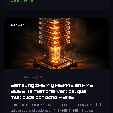
LEER MAS
→
HARDWARE
6 Ago 2026
16 min
23
Samsung zHBM y HBM4E en FMS
2026: la memoria vertical que
multiplica por ocho HBM5
Samsung presenta en FMS 2026 zHBM (memoria 3D vertical
apilada sobre el acelerador IA, 8x HBM5), HBM4E ya en