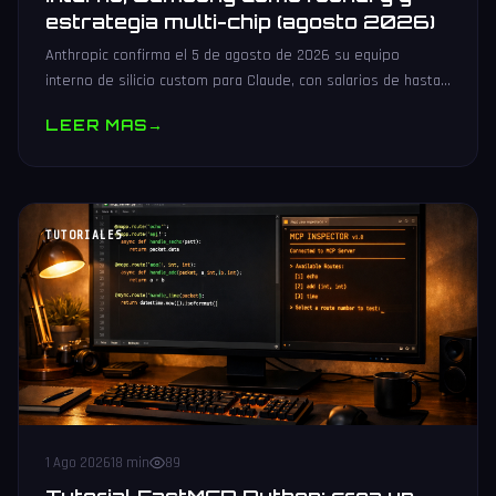
estrategia multi-chip (agosto 2026)
Anthropic confirma el 5 de agosto de 2026 su equipo
interno de silicio custom para Claude, con salarios de hasta
485.000 dólares, Samsung como potencial foundry y
LEER MAS
→
estrategia multi-chip.
TUTORIALES
1 Ago 2026
18 min
89