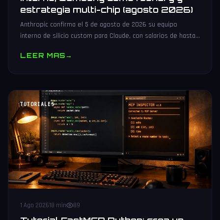
estrategia multi-chip (agosto 2026)
Anthropic confirma el 5 de agosto de 2026 su equipo
interno de silicio custom para Claude, con salarios de hasta
485.000 dólares, Samsung como potencial foundry y
LEER MAS
→
estrategia multi-chip.
TUTORIALES
1 Ago 2026
18 min
89