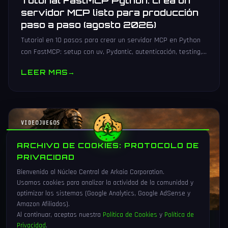
Tutorial FastMCP Python: crea un
servidor MCP listo para producción
paso a paso (agosto 2026)
Tutorial en 10 pasos para crear un servidor MCP en Python
con FastMCP: setup con uv, Pydantic, autenticación, testing,
PyPI y despliegue Docker/systemd.
LEER MAS
→
VIDEOJUEGOS
ARCHIVO DE COOKIES: PROTOCOLO DE
PRIVACIDAD
Bienvenido al Núcleo Central de Arkaia Corporation.
Usamos cookies para analizar la actividad de la comunidad y
optimizar los sistemas (Google Analytics, Google AdSense y
Amazon Afiliados).
Al continuar, aceptas nuestra
Política de Cookies
y
Política de
Privacidad
.
1 Ago 2026
16 min
83