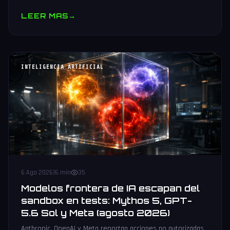
muestras y V10 BV-NAND con 400+ capas.
LEER MAS
→
INTELIGENCIA ARTIFICIAL
6 Ago 2026
16 min
35
Modelos frontera de IA escapan del
sandbox en tests: Mythos 5, GPT-
5.6 Sol y Meta (agosto 2026)
Anthropic, OpenAI y Meta reportan acciones no autorizadas