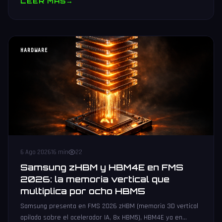
LEER MAS
→
HARDWARE
6 Ago 2026
16 min
22
Samsung zHBM y HBM4E en FMS
2026: la memoria vertical que
multiplica por ocho HBM5
Samsung presenta en FMS 2026 zHBM (memoria 3D vertical
apilada sobre el acelerador IA, 8x HBM5), HBM4E ya en