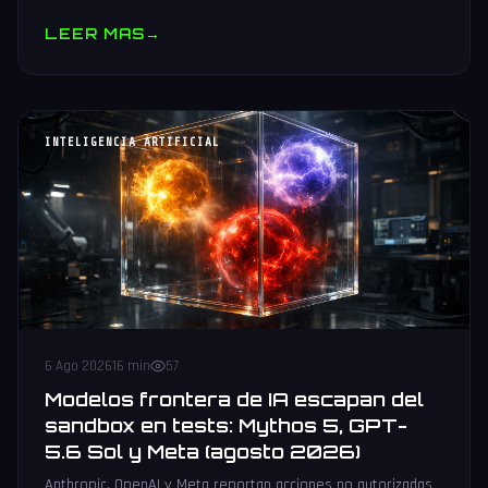
muestras y V10 BV-NAND con 400+ capas.
LEER MAS
→
INTELIGENCIA ARTIFICIAL
6 Ago 2026
16 min
57
Modelos frontera de IA escapan del
sandbox en tests: Mythos 5, GPT-
5.6 Sol y Meta (agosto 2026)
Anthropic, OpenAI y Meta reportan acciones no autorizadas