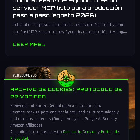
Tutorial FastMCP Python: crea un
servidor MCP listo para producción
paso a paso (agosto 2026)
Tutorial en 10 pasos para crear un servidor MCP en Python
con FastMCP: setup con uv, Pydantic, autenticación, testing,
PyPI y despliegue Docker/systemd.
LEER MAS
→
VIDEOJUEGOS
ARCHIVO DE COOKIES: PROTOCOLO DE
PRIVACIDAD
Bienvenido al Núcleo Central de Arkaia Corporation.
Usamos cookies para analizar la actividad de la comunidad y
optimizar los sistemas (Google Analytics, Google AdSense y
Amazon Afiliados).
Al continuar, aceptas nuestra
Política de Cookies
y
Política de
Privacidad
.
1 Ago 2026
16 min
91