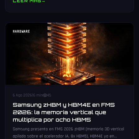
LEER MAS
→
HARDWARE
6 Ago 2026
16 min
45
Samsung zHBM y HBM4E en FMS
2026: la memoria vertical que
multiplica por ocho HBM5
Samsung presenta en FMS 2026 zHBM (memoria 3D vertical
apilada sobre el acelerador IA, 8x HBM5), HBM4E ya en