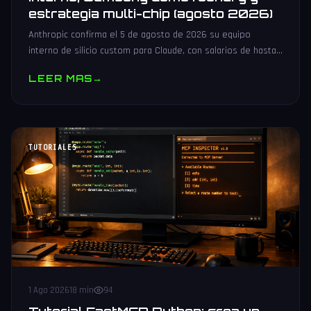
estrategia multi-chip (agosto 2026)
Anthropic confirma el 5 de agosto de 2026 su equipo
interno de silicio custom para Claude, con salarios de hasta
485.000 dólares, Samsung como potencial foundry y
LEER MAS
→
estrategia multi-chip.
TUTORIALES
1 Ago 2026
18 min
94