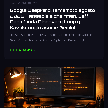
9 Ago 2026
16 min
37
Google DeepMind, terremoto agosto
2026: Hassabis a chairman, Jeff
Dean funda Discovery Loop y
Kavukcuoglu asume Gemini
Hassabis deja el rol de CEO y pasa a chairman de Google
DeepMind y chief scientist de Alphabet, Kavukcuoglu
asciende a SVP y Jeff Dean funda Discovery Loop con
LEER MAS
→
Ghemawat, Vinyals y Le.
TUTORIALES