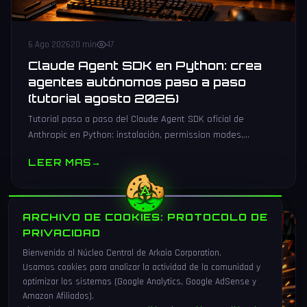
6 Ago 2026
20 min
47
Claude Agent SDK en Python: crea
agentes autónomos paso a paso
(tutorial agosto 2026)
Tutorial paso a paso del Claude Agent SDK oficial de
Anthropic en Python: instalación, permission modes,
subagentes, sesiones persistentes, cliente MCP y
LEER MAS
→
producción.
ARCHIVO DE COOKIES: PROTOCOLO DE
VIDEOJUEGOS
PRIVACIDAD
Bienvenido al Núcleo Central de Arkaia Corporation.
Usamos cookies para analizar la actividad de la comunidad y
optimizar los sistemas (Google Analytics, Google AdSense y
Amazon Afiliados).