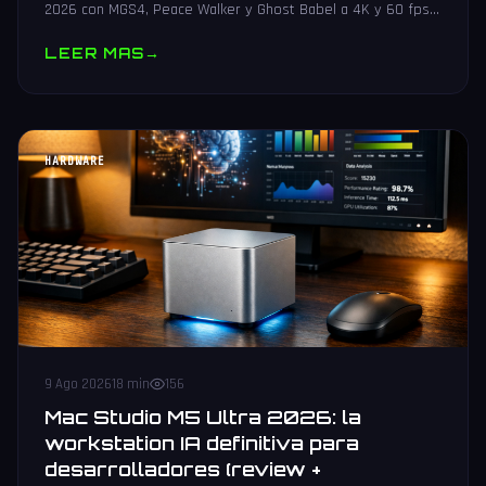
2026 con MGS4, Peace Walker y Ghost Babel a 4K y 60 fps
en PS5, Xbox, Switch 2 y PC. Guia de preorder.
LEER MAS
→
HARDWARE
9 Ago 2026
18 min
156
Mac Studio M5 Ultra 2026: la
workstation IA definitiva para
desarrolladores (review +