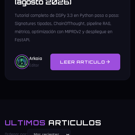
(agosto 2026)
Tutorial completo de DSPy 3.3 en Python paso a paso:
Signatures tipadas, ChainOfThought, pipeline RAG,
métrica, optimización con MIPROv2 y despliegue en
FastAPI.
Arkaia
LEER ARTICULO
Editor
ULTIMOS
ARTICULOS
Ordenar por: