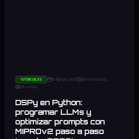
9 Agosto 2026
18 min lectura
TUTORIALES
29 visitas
DSPy en Python:
programar LLMs y
optimizar prompts con
MIPROv2 paso a paso