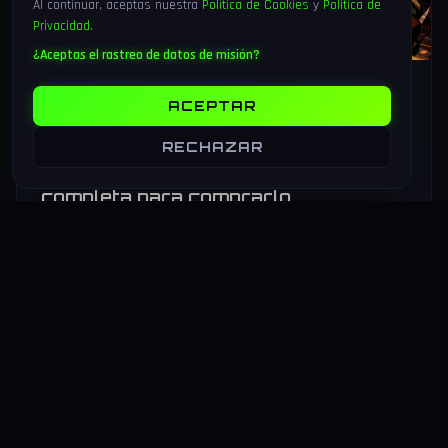
Al continuar, aceptas nuestra
Política de Cookies
y
Política de
Privacidad
.
¿Aceptas el rastreo de datos de misión?
6 Ago 2026
17 min
107
ACEPTAR
Marvel Tōkon: Fighting Souls sale
hoy 6 de agosto 2026 — análisis del
RECHAZAR
4v4 de Arc System Works y guía
completa para comprarlo
Marvel Tōkon: Fighting Souls sale hoy 6 de agosto de 2026
en PS5 y PC. Arc System Works estrena un formato inédito
4v4 tag team con 20 personajes. Análisis y guía de compra.
LEER MAS
→
HARDWARE