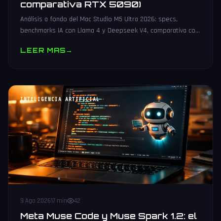
comparativa RTX 5090)
Análisis a fondo del Mac Studio M5 Ultra 2026: specs,
benchmarks IA con Llama 4 y Deepseek V4, comparativa con
RTX 5090 y configuraciones recomendadas para desarrollo
LEER MAS
→
IA local.
INTELIGENCIA ARTIFICIAL
9 Ago 2026
17 min
42
Meta Muse Code y Muse Spark 1.2: el