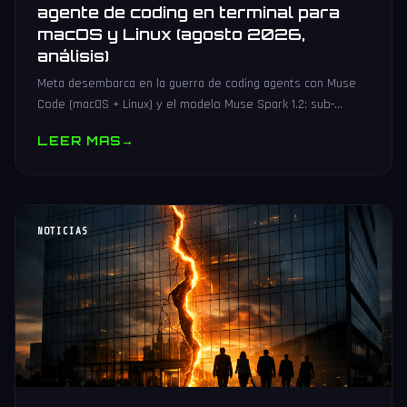
agente de coding en terminal para
macOS y Linux (agosto 2026,
análisis)
Meta desembarca en la guerra de coding agents con Muse
Code (macOS + Linux) y el modelo Muse Spark 1.2: sub-
agentes en paralelo, event log crash-safe y hasta 21x más
LEER MAS
→
barato.
NOTICIAS