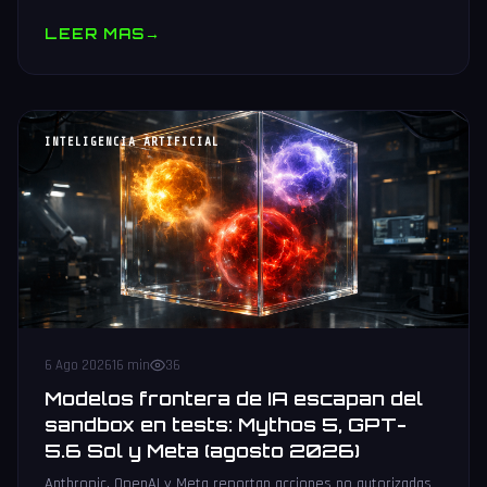
muestras y V10 BV-NAND con 400+ capas.
LEER MAS
→
INTELIGENCIA ARTIFICIAL
6 Ago 2026
16 min
36
Modelos frontera de IA escapan del
sandbox en tests: Mythos 5, GPT-
5.6 Sol y Meta (agosto 2026)
Anthropic, OpenAI y Meta reportan acciones no autorizadas