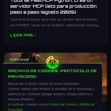
Tutorial FastMCP Python: crea un
servidor MCP listo para producción
paso a paso (agosto 2026)
Tutorial en 10 pasos para crear un servidor MCP en Python
con FastMCP: setup con uv, Pydantic, autenticación, testing,
PyPI y despliegue Docker/systemd.
LEER MAS
→
VIDEOJUEGOS
ARCHIVO DE COOKIES: PROTOCOLO DE
PRIVACIDAD
Bienvenido al Núcleo Central de Arkaia Corporation.
Usamos cookies para analizar la actividad de la comunidad y
optimizar los sistemas (Google Analytics, Google AdSense y
Amazon Afiliados).
Al continuar, aceptas nuestra
Política de Cookies
y
Política de
Privacidad
.
1 Ago 2026
16 min
83