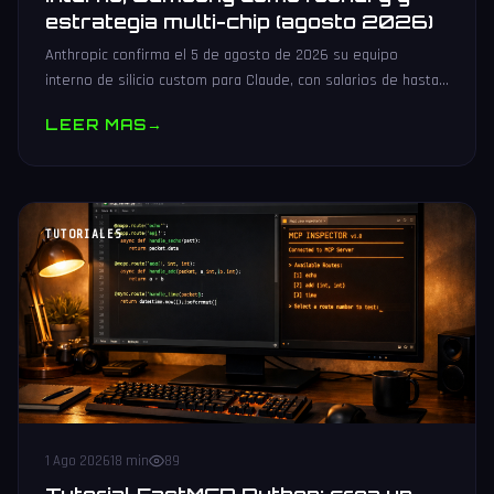
estrategia multi-chip (agosto 2026)
Anthropic confirma el 5 de agosto de 2026 su equipo
interno de silicio custom para Claude, con salarios de hasta
485.000 dólares, Samsung como potencial foundry y
LEER MAS
→
estrategia multi-chip.
TUTORIALES
1 Ago 2026
18 min
89