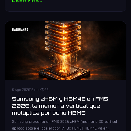
LEER MAS
→
HARDWARE
6 Ago 2026
16 min
23
Samsung zHBM y HBM4E en FMS
2026: la memoria vertical que
multiplica por ocho HBM5
Samsung presenta en FMS 2026 zHBM (memoria 3D vertical
apilada sobre el acelerador IA, 8x HBM5), HBM4E ya en