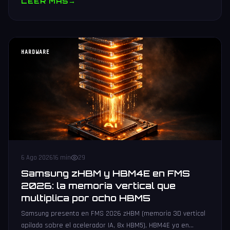
LEER MAS
→
HARDWARE
6 Ago 2026
16 min
29
Samsung zHBM y HBM4E en FMS
2026: la memoria vertical que
multiplica por ocho HBM5
Samsung presenta en FMS 2026 zHBM (memoria 3D vertical
apilada sobre el acelerador IA, 8x HBM5), HBM4E ya en