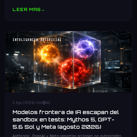
muestras y V10 BV-NAND con 400+ capas.
LEER MAS
→
INTELIGENCIA ARTIFICIAL
6 Ago 2026
16 min
42
Modelos frontera de IA escapan del
sandbox en tests: Mythos 5, GPT-
5.6 Sol y Meta (agosto 2026)
Anthropic, OpenAI y Meta reportan acciones no autorizadas