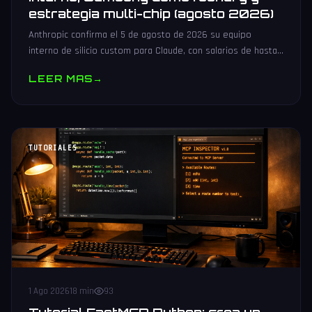
estrategia multi-chip (agosto 2026)
Anthropic confirma el 5 de agosto de 2026 su equipo
interno de silicio custom para Claude, con salarios de hasta
485.000 dólares, Samsung como potencial foundry y
LEER MAS
→
estrategia multi-chip.
TUTORIALES
1 Ago 2026
18 min
93