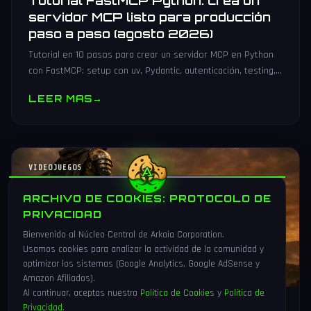
Tutorial FastMCP Python: crea un
servidor MCP listo para producción
paso a paso (agosto 2026)
Tutorial en 10 pasos para crear un servidor MCP en Python
con FastMCP: setup con uv, Pydantic, autenticación, testing,
PyPI y despliegue Docker/systemd.
LEER MAS
→
VIDEOJUEGOS
ARCHIVO DE COOKIES: PROTOCOLO DE
PRIVACIDAD
Bienvenido al Núcleo Central de Arkaia Corporation.
Usamos cookies para analizar la actividad de la comunidad y
optimizar los sistemas (Google Analytics, Google AdSense y
Amazon Afiliados).
Al continuar, aceptas nuestra
Política de Cookies
y
Política de
Privacidad
.
1 Ago 2026
16 min
88