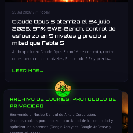
25 Jul 2026
16 min
161
Claude Opus 5 aterriza el 24 julio
2026: 97% SWE-Bench, control de
esfuerzo en 5 niveles y precio a
mitad que Fable 5
Anthropic lanza Claude Opus 5 con 1M de contexto, control
de esfuerzo en cinco niveles, Fast mode 2,5x y precio
recortado a mitad de Fable 5. Todos los benchmarks y
LEER MAS
→
precios.
ARCHIVO DE COOKIES: PROTOCOLO DE
TUTORIALES
PRIVACIDAD
Bienvenido al Núcleo Central de Arkaia Corporation.
Usamos cookies para analizar la actividad de la comunidad y
optimizar los sistemas (Google Analytics, Google AdSense y