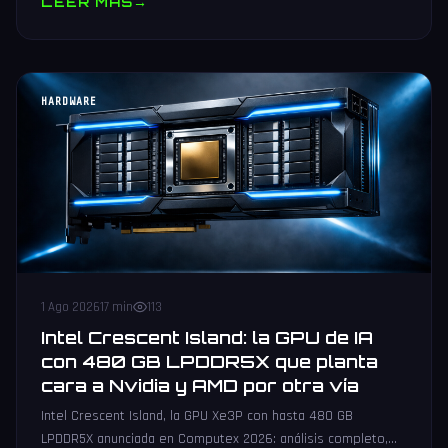
LEER MAS
→
HARDWARE
1 Ago 2026
17 min
113
Intel Crescent Island: la GPU de IA
con 480 GB LPDDR5X que planta
cara a Nvidia y AMD por otra vía
Intel Crescent Island, la GPU Xe3P con hasta 480 GB
LPDDR5X anunciada en Computex 2026: análisis completo,