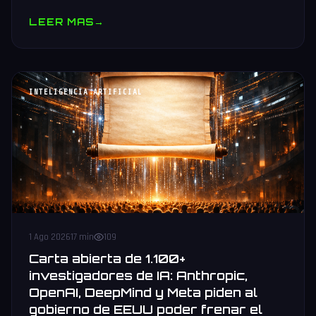
comparativa vs Nvidia B300 y AMD MI455X, stack oneAPI e
LEER MAS
→
IPEX-LLM.
INTELIGENCIA ARTIFICIAL
1 Ago 2026
17 min
109
Carta abierta de 1.100+
investigadores de IA: Anthropic,
OpenAI, DeepMind y Meta piden al
gobierno de EEUU poder frenar el