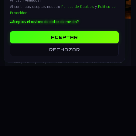
Amazon Afiliados).
Al continuar, aceptas nuestra
Política de Cookies
y
Política de
Privacidad
.
¿Aceptas el rastreo de datos de misión?
25 Jul 2026
18 min
178
Tutorial FLUX 3 API: generar vídeo,
ACEPTAR
audio e imagen con Python paso a
RECHAZAR
paso (2026)
Guía paso a paso para usar la API de FLUX 3 de Black Forest
Labs desde Python: instalación, vídeo de 20 s con audio
nativo, video-to-video y multi-shot chaining.
LEER MAS
→
VIDEOJUEGOS