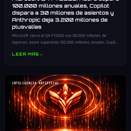
100.000 millones anuales, Copilot
dispara a 30 millones de asientos y
Anthropic deja 3.200 millones de
plusvalías
Microsoft cierra el Q4 FY2026 con 90.000 millones de
ingresos, Azure superando 100.000 millones anuales, Copilot
en 30 millones de asientos y 3.200 millones de plusvalía por
LEER MAS
→
Anthropic.
INTELIGENCIA ARTIFICIAL