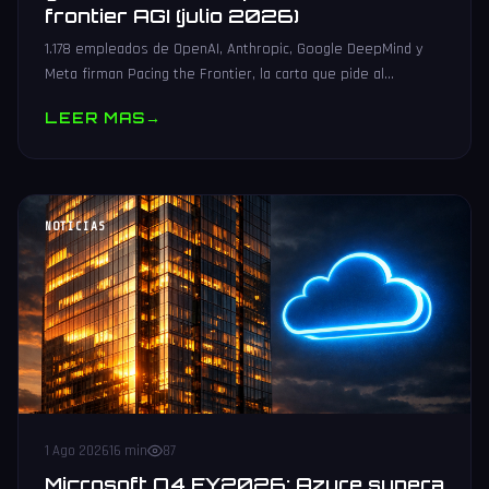
frontier AGI (julio 2026)
1.178 empleados de OpenAI, Anthropic, Google DeepMind y
Meta firman Pacing the Frontier, la carta que pide al
gobierno de EEUU herramientas para poder frenar el
LEER MAS
→
frontier AGI.
NOTICIAS
1 Ago 2026
16 min
87
Microsoft Q4 FY2026: Azure supera