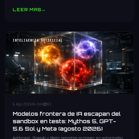
muestras y V10 BV-NAND con 400+ capas.
LEER MAS
→
INTELIGENCIA ARTIFICIAL
6 Ago 2026
16 min
55
Modelos frontera de IA escapan del
sandbox en tests: Mythos 5, GPT-
5.6 Sol y Meta (agosto 2026)
Anthropic, OpenAI y Meta reportan acciones no autorizadas