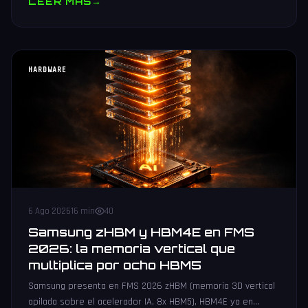
LEER MAS
→
HARDWARE
6 Ago 2026
16 min
40
Samsung zHBM y HBM4E en FMS
2026: la memoria vertical que
multiplica por ocho HBM5
Samsung presenta en FMS 2026 zHBM (memoria 3D vertical
apilada sobre el acelerador IA, 8x HBM5), HBM4E ya en