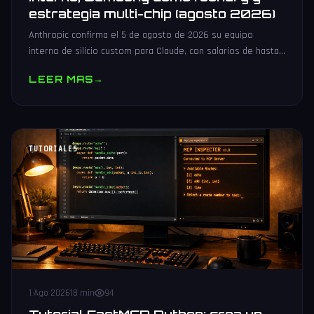
estrategia multi-chip (agosto 2026)
Anthropic confirma el 5 de agosto de 2026 su equipo
interno de silicio custom para Claude, con salarios de hasta
485.000 dólares, Samsung como potencial foundry y
LEER MAS
→
estrategia multi-chip.
TUTORIALES
1 Ago 2026
18 min
94