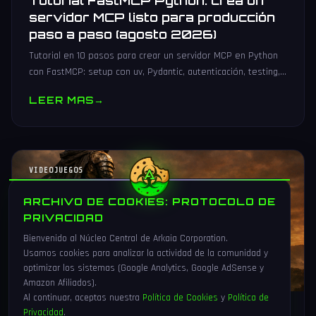
Tutorial FastMCP Python: crea un
servidor MCP listo para producción
paso a paso (agosto 2026)
Tutorial en 10 pasos para crear un servidor MCP en Python
con FastMCP: setup con uv, Pydantic, autenticación, testing,
PyPI y despliegue Docker/systemd.
LEER MAS
→
VIDEOJUEGOS
ARCHIVO DE COOKIES: PROTOCOLO DE
PRIVACIDAD
Bienvenido al Núcleo Central de Arkaia Corporation.
Usamos cookies para analizar la actividad de la comunidad y
optimizar los sistemas (Google Analytics, Google AdSense y
Amazon Afiliados).
Al continuar, aceptas nuestra
Política de Cookies
y
Política de
Privacidad
.
1 Ago 2026
16 min
90