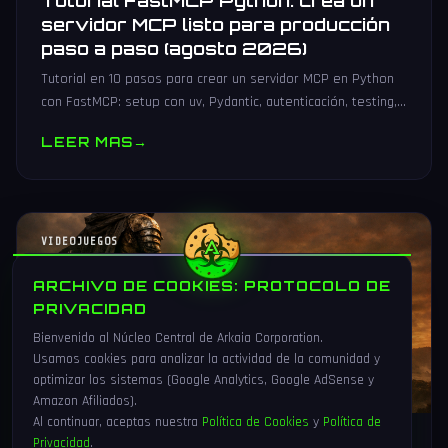
Tutorial FastMCP Python: crea un
servidor MCP listo para producción
paso a paso (agosto 2026)
Tutorial en 10 pasos para crear un servidor MCP en Python
con FastMCP: setup con uv, Pydantic, autenticación, testing,
PyPI y despliegue Docker/systemd.
LEER MAS
→
VIDEOJUEGOS
ARCHIVO DE COOKIES: PROTOCOLO DE
PRIVACIDAD
Bienvenido al Núcleo Central de Arkaia Corporation.
Usamos cookies para analizar la actividad de la comunidad y
optimizar los sistemas (Google Analytics, Google AdSense y
Amazon Afiliados).
Al continuar, aceptas nuestra
Política de Cookies
y
Política de
Privacidad
.
1 Ago 2026
16 min
90