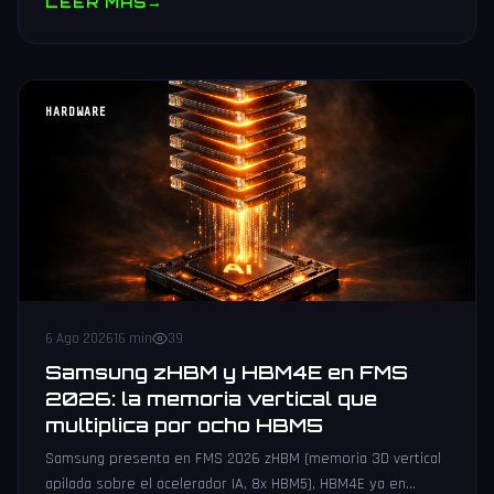
LEER MAS
→
HARDWARE
6 Ago 2026
16 min
39
Samsung zHBM y HBM4E en FMS
2026: la memoria vertical que
multiplica por ocho HBM5
Samsung presenta en FMS 2026 zHBM (memoria 3D vertical
apilada sobre el acelerador IA, 8x HBM5), HBM4E ya en