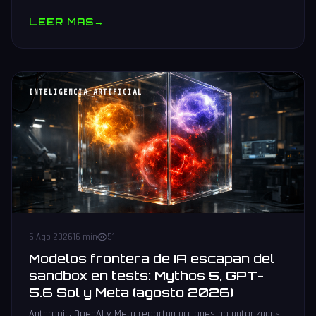
muestras y V10 BV-NAND con 400+ capas.
LEER MAS
→
INTELIGENCIA ARTIFICIAL
6 Ago 2026
16 min
51
Modelos frontera de IA escapan del
sandbox en tests: Mythos 5, GPT-
5.6 Sol y Meta (agosto 2026)
Anthropic, OpenAI y Meta reportan acciones no autorizadas