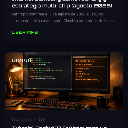
estrategia multi-chip (agosto 2026)
Anthropic confirma el 5 de agosto de 2026 su equipo
interno de silicio custom para Claude, con salarios de hasta
485.000 dólares, Samsung como potencial foundry y
LEER MAS
→
estrategia multi-chip.
TUTORIALES
1 Ago 2026
18 min
94