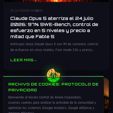
25 Jul 2026
16 min
161
Claude Opus 5 aterriza el 24 julio
2026: 97% SWE-Bench, control de
esfuerzo en 5 niveles y precio a
mitad que Fable 5
Anthropic lanza Claude Opus 5 con 1M de contexto, control
de esfuerzo en cinco niveles, Fast mode 2,5x y precio
recortado a mitad de Fable 5. Todos los benchmarks y
LEER MAS
→
precios.
ARCHIVO DE COOKIES: PROTOCOLO DE
TUTORIALES
PRIVACIDAD
Bienvenido al Núcleo Central de Arkaia Corporation.
Usamos cookies para analizar la actividad de la comunidad y
optimizar los sistemas (Google Analytics, Google AdSense y