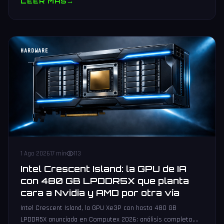
LEER MAS
→
HARDWARE
1 Ago 2026
17 min
113
Intel Crescent Island: la GPU de IA
con 480 GB LPDDR5X que planta
cara a Nvidia y AMD por otra vía
Intel Crescent Island, la GPU Xe3P con hasta 480 GB
LPDDR5X anunciada en Computex 2026: análisis completo,