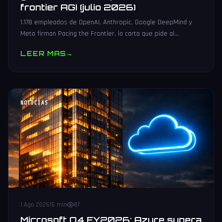
frontier AGI (julio 2026)
1.178 empleados de OpenAI, Anthropic, Google DeepMind y
Meta firman Pacing the Frontier, la carta que pide al
gobierno de EEUU herramientas para poder frenar el
LEER MAS
→
frontier AGI.
NOTICIAS
1 Ago 2026
16 min
87
Microsoft Q4 FY2026: Azure supera