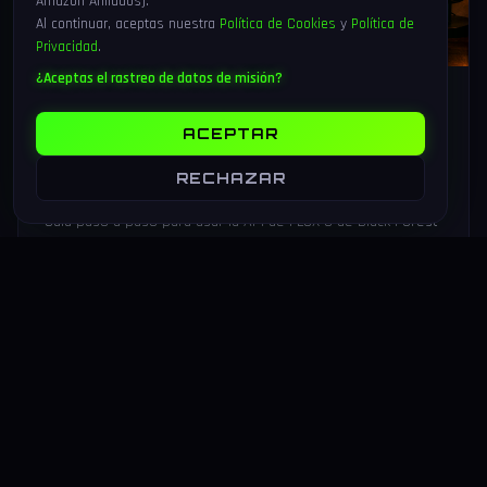
Amazon Afiliados).
Al continuar, aceptas nuestra
Política de Cookies
y
Política de
Privacidad
.
¿Aceptas el rastreo de datos de misión?
25 Jul 2026
18 min
178
Tutorial FLUX 3 API: generar vídeo,
ACEPTAR
audio e imagen con Python paso a
RECHAZAR
paso (2026)
Guía paso a paso para usar la API de FLUX 3 de Black Forest
Labs desde Python: instalación, vídeo de 20 s con audio
nativo, video-to-video y multi-shot chaining.
LEER MAS
→
VIDEOJUEGOS