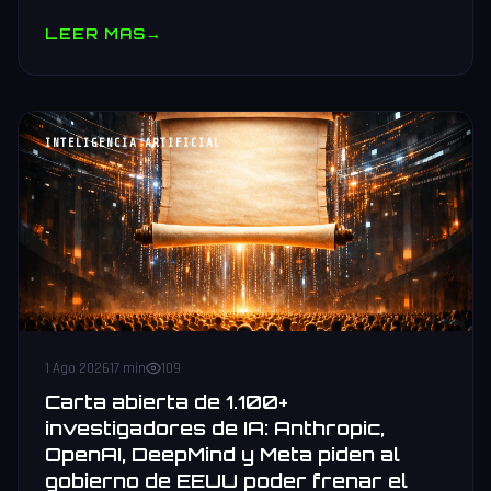
comparativa vs Nvidia B300 y AMD MI455X, stack oneAPI e
LEER MAS
→
IPEX-LLM.
INTELIGENCIA ARTIFICIAL
1 Ago 2026
17 min
109
Carta abierta de 1.100+
investigadores de IA: Anthropic,
OpenAI, DeepMind y Meta piden al
gobierno de EEUU poder frenar el