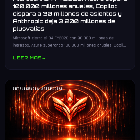
100.000 millones anuales, Copilot
dispara a 30 millones de asientos y
Anthropic deja 3.200 millones de
plusvalías
Microsoft cierra el Q4 FY2026 con 90.000 millones de
ingresos, Azure superando 100.000 millones anuales, Copilot
en 30 millones de asientos y 3.200 millones de plusvalía por
LEER MAS
→
Anthropic.
INTELIGENCIA ARTIFICIAL